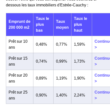
dessous les taux immobiliers d'Estrée-Cauchy :
Taux le
Taux le
Emprunt de
Taux
plus
plus
200 000 m2
moyen
bas
haut
Prêt sur 10
Continu
0,48%
0,77%
1,59%
ans
>
Prêt sur 15
Continu
0,74%
0,99%
1,73%
ans
>
Prêt sur 20
Continu
0,89%
1,19%
1,90%
ans
>
Prêt sur 25
Continu
0,90%
1,40%
2,24%
ans
>