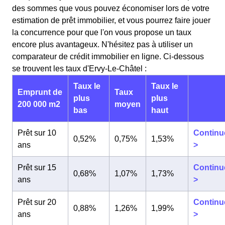
des sommes que vous pouvez économiser lors de votre
estimation de prêt immobilier, et vous pourrez faire jouer
la concurrence pour que l'on vous propose un taux
encore plus avantageux. N'hésitez pas à utiliser un
comparateur de crédit immobilier en ligne. Ci-dessous
se trouvent les taux d'Ervy-Le-Châtel :
Taux le
Taux le
Emprunt de
Taux
plus
plus
200 000 m2
moyen
bas
haut
Prêt sur 10
Continu
0,52%
0,75%
1,53%
ans
>
Prêt sur 15
Continu
0,68%
1,07%
1,73%
ans
>
Prêt sur 20
Continu
0,88%
1,26%
1,99%
ans
>