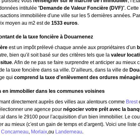
s puissiez vous
renseigner sur le marché de l'immobilier
, l'E
onnées intitulée “
Demande de Valeur Foncière (DVF)
”. Cett
nsactions immobilière d'une ville sur les 5 dernières années. Par
rix moyen au m
2
est de
1533 euros
.
ontant de la taxe foncière à Douarnenez
ière
est un impôt prélevé chaque année aux propriétaires d'un
b
tre, bien qu'il soit basé sur des critères tels que la
valeur locat
 situe
. Afin de ne pas se faire surprendre et anticiper au mieux ce
e la taxe foncière dans sa ville. D'ailleurs, dans la ville de
Dou
age qui
comprend la taxe d'enlèvement des ordures ménagè
s en immobilier dans les communes voisines
rmant directement auprès des villes aux alentours comme
Brest
sélectionner une agence pour
négocier votre prêt avec la banq
al dans le 29100 pour l'acquisition d'un bien immobilier. Le cour
er au mieux (c'est un gain de temps et d'argent). Voici une liste
:
Concarneau
,
Morlaix
,ou
Landerneau
.