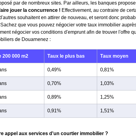
roposé par de nombreux sites. Par ailleurs, les banques proposent
faire jouer la concurrence !
Effectivement, au contraire de cert
, d'autres souhaitent en attirer de nouveau, et seront donc prob
. Sachez que vous pouvez négocier votre taux immobilier auprè
ent négocier vos conditions d'emprunt afin de trouver l'offre 
biliers de Douarnenez :
 200 000 m2
Taux le plus bas
Taux moyen
 ans
0,49%
0,81%
 ans
0,70%
1,03%
 ans
0,89%
1,25%
 ans
0,91%
1,51%
re appel aux services d'un courtier immobilier ?