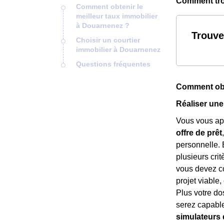
Comment trou
Comment obtenir le
meilleur taux immobilier
à Douarnenez ?
Trouve
Choisir un courtier
immobilier à Douarnenez
Questions fréquentes
Comment obte
Réaliser une
Vous vous app
offre de prêt
personnelle. 
plusieurs crit
vous devez co
projet viable
Plus votre do
serez capabl
simulateurs 