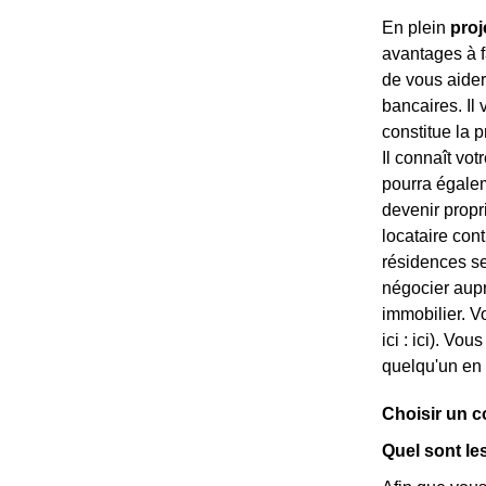
En plein
proj
avantages à fa
de vous aide
bancaires. Il
constitue la 
Il connaît vot
pourra égaleme
devenir propri
locataire con
résidences se
négocier aup
immobilier. V
ici :
ici). Vous
quelqu'un en 
Choisir un c
Quel sont le