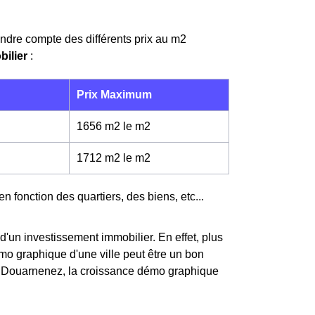
endre compte des différents prix au m
2
bilier
:
Prix Maximum
1656 m2 le m
2
1712 m2 le m
2
en fonction des quartiers, des biens, etc...
d'un investissement immobilier. En effet, plus
démo graphique d'une ville peut être un bon
e Douarnenez, la croissance démo graphique