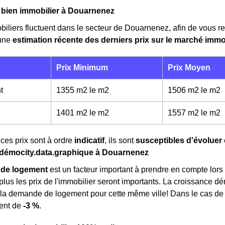
 bien immobilier à Douarnenez
biliers fluctuent dans le secteur de Douarnenez, afin de vous r
 une
estimation récente des derniers prix sur le marché immo
Prix Minimum
Prix Moyen
t
1355 m2 le m
2
1506 m2 le m
2
1401 m2 le m
2
1557 m2 le m
2
ces prix sont à ordre
indicatif
, ils sont
susceptibles d'évoluer
émocity.data.graphique à Douarnenez
de logement
est un facteur important à prendre en compte lors 
, plus les prix de l'immobilier seront importants. La croissance 
e la demande de logement pour cette même ville! Dans le cas d
ment de
-3 %
.