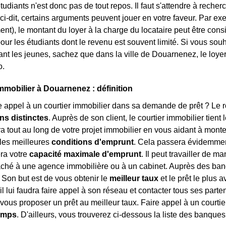
tudiants n'est donc pas de tout repos. Il faut s'attendre à rech
ci-dit, certains arguments peuvent jouer en votre faveur. Par exe
ent), le montant du loyer à la charge du locataire peut être con
our les étudiants dont le revenu est souvent limité. Si vous sou
blant les jeunes, sachez que dans la ville de Douarnenez, le loy
o.
immobilier à Douarnenez : définition
e appel à un courtier immobilier dans sa demande de prêt ? Le rôl
ns distinctes
. Auprès de son client, le courtier immobilier tient 
tout au long de votre projet immobilier en vous aidant à monter 
les meilleures
conditions d'emprunt
. Cela passera évidemment
ra votre
capacité maximale d'emprunt
. Il peut travailler de m
taché à une agence immobilière ou à un cabinet. Auprès des banqu
. Son but est de vous obtenir le
meilleur taux
et le prêt le plus 
 il lui faudra faire appel à son réseau et contacter tous ses part
vous proposer un prêt au meilleur taux. Faire appel à un courti
temps
. D'ailleurs, vous trouverez ci-dessous la liste des banqu