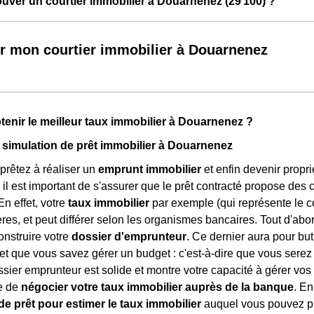
ver un courtier immobilier à Douarnenez (29 100) ?
r mon courtier immobilier à Douarnenez
nir le meilleur taux immobilier à Douarnenez ?
 simulation de prêt immobilier à Douarnenez
rêtez à réaliser un
emprunt immobilier
et enfin devenir proprié
, il est important de s'assurer que le prêt contracté propose des 
En effet, votre
taux immobilier
par exemple (qui représente le co
ères, et peut différer selon les organismes bancaires. Tout d'abo
nstruire votre
dossier d'emprunteur
. Ce dernier aura pour bu
, et que vous savez gérer un budget : c'est-à-dire que vous ser
ssier emprunteur est solide et montre votre capacité à gérer vo
e de
négocier votre taux immobilier auprès de la banque
. En
de prêt pour estimer le taux immobilier
auquel vous pouvez pré