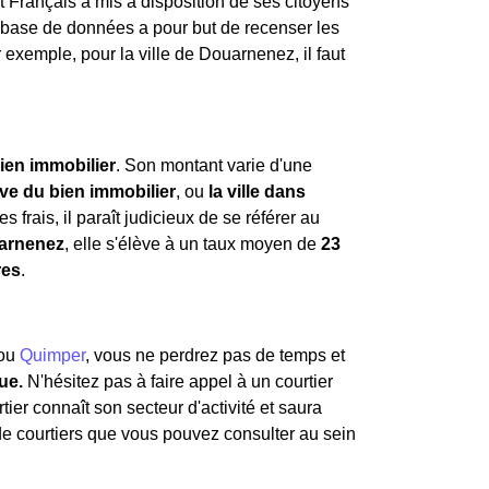
tat Français a mis à disposition de ses citoyens
e base de données a pour but de recenser les
 exemple, pour la ville de Douarnenez, il faut
ien immobilier
. Son montant varie d'une
ive du bien immobilier
, ou
la ville dans
s frais, il paraît judicieux de se référer au
arnenez
, elle s'élève à un taux moyen de
23
res
.
ou
Quimper
, vous ne perdrez pas de temps et
ue.
N'hésitez pas à faire appel à un courtier
tier connaît son secteur d'activité et saura
 de courtiers que vous pouvez consulter au sein