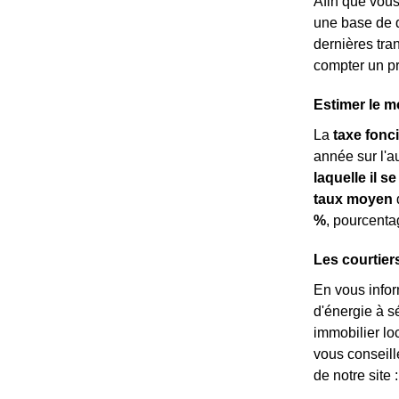
Afin que vou
une base de d
dernières tra
compter un p
Estimer le m
La
taxe fonc
année sur l'au
laquelle il se
taux moyen
d
%
, pourcent
Les courtier
En vous info
d'énergie à 
immobilier loc
vous conseill
de notre site 