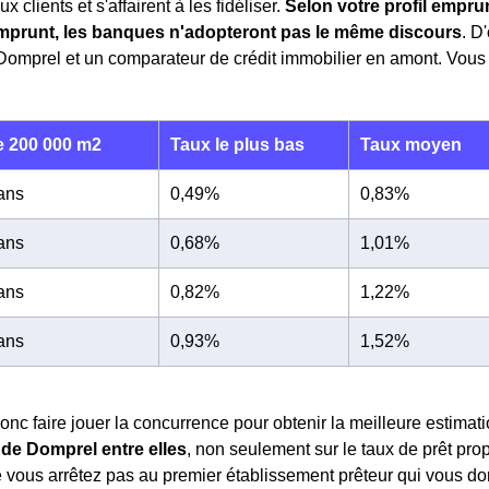
x clients et s'affairent à les fidéliser.
Selon votre profil emprun
mprunt, les banques n'adopteront pas le même discours
. D
Domprel et un comparateur de crédit immobilier en amont. Vous 
 200 000 m2
Taux le plus bas
Taux moyen
 ans
0,49%
0,83%
 ans
0,68%
1,01%
 ans
0,82%
1,22%
 ans
0,93%
1,52%
nc faire jouer la concurrence pour obtenir la meilleure estimati
de Domprel entre elles
, non seulement sur le taux de prêt pro
vous arrêtez pas au premier établissement prêteur qui vous donn