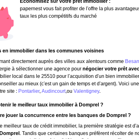
Économisez sur votre prêt immobilier :
papernest vous fait profiter de l'offre la plus avantage
taux les plus compétitifs du marché
s en immobilier dans les communes voisines
rmant directement auprès des villes aux alentours comme
Besan
nergie à sélectionner une agence pour
négocier votre prêt ave
ilier local dans le 25510 pour l'acquisition d'un bien immobilier.
nseiller au mieux (c'est un gain de temps et d'argent). Voici un
re site :
Pontarlier
,
Audincourt
,ou
Valentigney
.
nir le meilleur taux immobilier à Domprel ?
e jouer la concurrence entre les banques de Domprel ?
e meilleur taux de crédit immobilier, la première stratégie est d
 Domprel
. Tandis que certaines banques préfèrent récolter de n