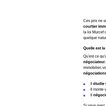
Ces prix ne 
courtier imm
la loi Murcef
quelque nature
Quelle est l
Qu'est ce qu'u
négociateur
immobilier, v
négociation
Il
étudie 
Il monte 
Il
négoci
Si vous avez 