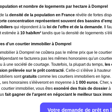
opulation et nombre de logements par hectare à Domprel
de la
densité de la population en France
révèle de fortes dispa
orte concentration représentent souvent des bassins d'emp
biliers
qui répondent à la
loi de l'offre et de la demande
. Il f
t estimée à
10 hab/km²
tandis que la densité de logements s'é
es d'un courtier immobilier à Domprel
mmobilier à Domprel ne coûtera pas le même prix que le courtier 
dépendant ne facturera pas les mêmes honoraires qu'un courtie
u à une société de courtage. Toutefois, la plupart du temps,
les
on prélevée sur le prêt contracté
. Celle-ci s'élève à hauteur 
obiliers sont
gratuits
comme les courtiers immobiliers en ligne
, ses honoraires s'élèveront en moyenne à
1 000 euros
. Cher, 
courtier immobilier, vous êtes
exonéré des frais de dossier
à 
ous
fait gagner de l'argent en négociant le meilleur taux immo
Votre demande de prêt en 