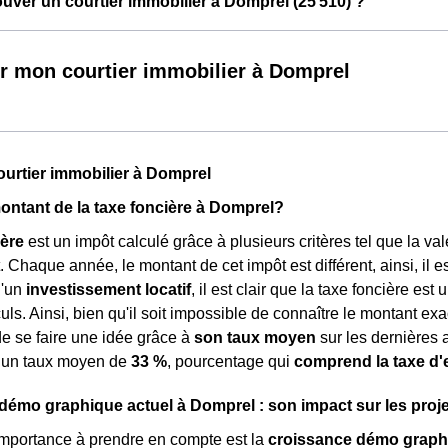
ver un courtier immobilier à Domprel (25 510) ?
r mon courtier immobilier à Domprel
ourtier immobilier à Domprel
montant de la taxe foncière à Domprel?
ière
est un impôt calculé grâce à plusieurs critères tel que la va
haque année, le montant de cet impôt est différent, ainsi, il est d
d'un
investissement locatif
, il est clair que la taxe foncière e
ls. Ainsi, bien qu'il soit impossible de connaître le montant exac
de se faire une idée grâce à
son taux moyen
sur les dernières a
à un taux moyen de
33 %
, pourcentage qui
comprend la taxe d
mo graphique actuel à Domprel : son impact sur les proje
importance à prendre en compte est la
croissance démo graph