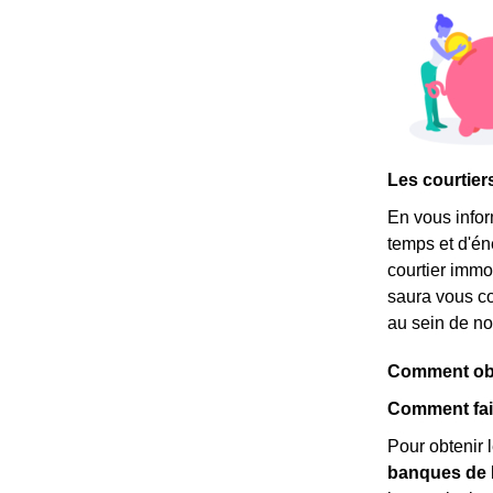
Les courtier
En vous info
temps et d'é
courtier immob
saura vous co
au sein de not
Comment obte
Comment fair
Pour obtenir l
banques de