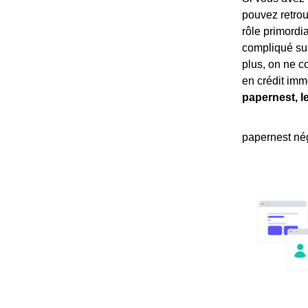
pouvez retrou
rôle primordi
compliqué sur
plus, on ne c
en crédit imm
papernest, l
papernest nég