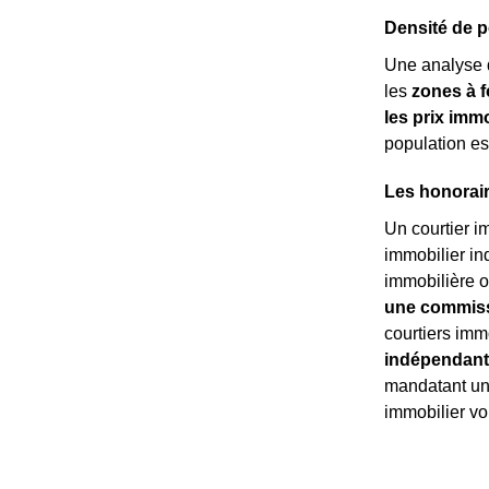
Densité de p
Une analyse 
les
zones à f
les prix immo
population es
Les honorair
Un courtier i
immobilier in
immobilière o
une commissi
courtiers imm
indépendant
mandatant un 
immobilier v