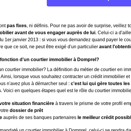
sont
pas fixes
, ni définis. Pour ne pas avoir de surprise, veillez 
obilier avant de vous engager auprès de lui
. Celui-ci a d'ail
 du 1er janvier 2013 : si vous vous demandez quand payer le cou
 que ce soit, ne peut être exigé d'un particulier
avant l'obtent
a fonction d'un courtier immobilier à Domprel?
n courtier immobilier? La définition du métier de courtier en immob
. Ainsi, lorsque vous souhaitez contracter un crédit immobilier e
ous n'avez plus à démarcher seul :
c'est lui qui gère toutes l
s
. Voici en quelques étapes quel est le rôle du courtier immobilie
votre situation financière
à travers le prisme de votre profil e
votre
dossier de prêt
e
auprès de ses banques partenaires
le meilleur crédit possib
mandaté un courtier immobilier à Domprel, celui-ci se rendra 