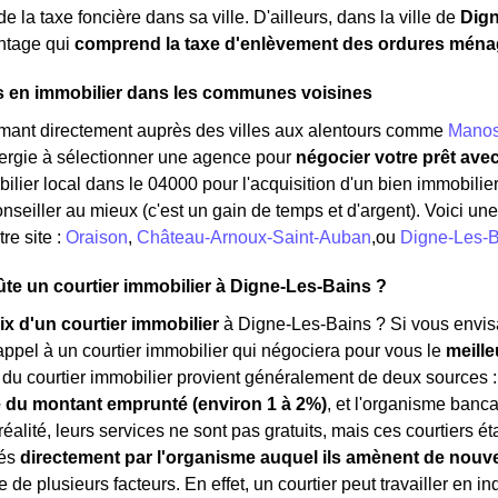
e la taxe foncière dans sa ville. D'ailleurs, dans la ville de
Dign
ntage qui
comprend la taxe d'enlèvement des ordures ména
s en immobilier dans les communes voisines
rmant directement auprès des villes aux alentours comme
Mano
nergie à sélectionner une agence pour
négocier votre prêt ave
ilier local dans le 04000 pour l'acquisition d'un bien immobilier.
nseiller au mieux (c'est un gain de temps et d'argent). Voici un
re site :
Oraison
,
Château-Arnoux-Saint-Auban
,ou
Digne-Les-B
e un courtier immobilier à Digne-Les-Bains ?
ix d'un courtier immobilier
à Digne-Les-Bains ? Si vous envisa
appel à un courtier immobilier qui négociera pour vous le
meille
du courtier immobilier provient généralement de deux sources : 
 du montant emprunté (environ 1 à 2%)
, et l'organisme banca
 réalité, leurs services ne sont pas gratuits, mais ces courtiers 
rés
directement par l'organisme auquel ils amènent de nouve
 de plusieurs facteurs. En effet, un courtier peut travailler en 