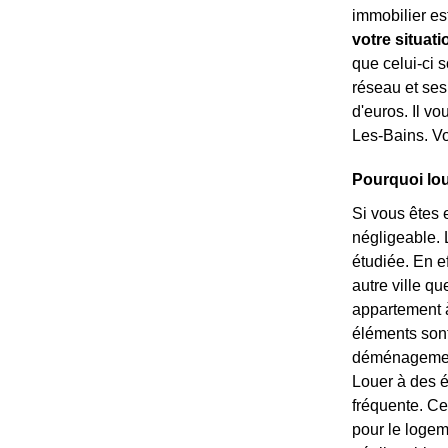
immobilier est
votre situati
que celui-ci s
réseau et ses
d'euros. Il vo
Les-Bains. Vo
Pourquoi lou
Si vous êtes 
négligeable. L
étudiée. En e
autre ville qu
appartement à 
éléments sont 
déménagement 
Louer à des é
fréquente. Ce
pour le logem