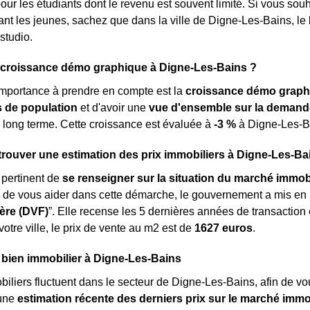
our les étudiants dont le revenu est souvent limité. Si vous sou
blant les jeunes, sachez que dans la ville de Digne-Les-Bains, l
studio.
a croissance démo graphique à Digne-Les-Bains ?
importance à prendre en compte est la
croissance démo graph
de population
et d'avoir une
vue d'ensemble sur la demand
 long terme. Cette croissance est évaluée à
-3 %
à Digne-Les-B
ouver une estimation des prix immobiliers à Digne-Les-Ba
s pertinent de
se renseigner sur la situation du marché immobi
n de vous aider dans cette démarche, le gouvernement a mis en
ère (DVF)
”. Elle recense les 5 dernières années de transaction
tre ville, le prix de vente au m
2
est de
1627 euros
.
 bien immobilier à Digne-Les-Bains
biliers fluctuent dans le secteur de Digne-Les-Bains, afin de vo
 une
estimation récente des derniers prix sur le marché immo