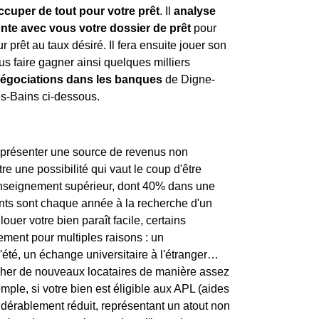
ccuper de tout pour votre prêt
. Il
analyse
nte avec vous votre dossier de prêt
pour
r prêt au taux désiré. Il fera ensuite jouer son
us faire gagner ainsi quelques milliers
négociations dans les banques
de Digne-
es-Bains ci-dessous.
représenter une source de revenus non
re une possibilité qui vaut le coup d'être
l'enseignement supérieur, dont 40% dans une
diants sont chaque année à la recherche d'un
ouer votre bien paraît facile, certains
tement pour multiples raisons : un
'été, un échange universitaire à l'étranger…
ercher de nouveaux locataires de manière assez
mple, si votre bien est éligible aux APL (aides
sidérablement réduit, représentant un atout non