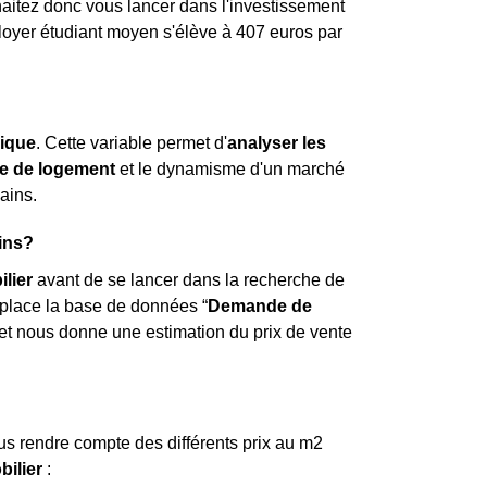
haitez donc vous lancer dans l'investissement
e loyer étudiant moyen s'élève à 407 euros par
ique
. Cette variable permet d'
analyser les
e de logement
et le dynamisme d'un marché
ains.
ins?
lier
avant de se lancer dans la recherche de
 place la base de données “
Demande de
 et nous donne une estimation du prix de vente
us rendre compte des différents prix au m
2
bilier
: