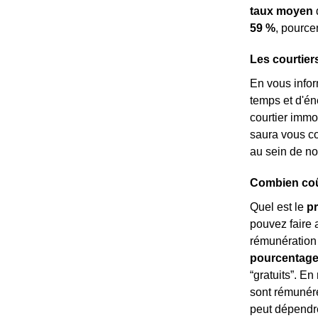
taux moyen
d
59 %
, pource
Les courtier
En vous info
temps et d'é
courtier immob
saura vous co
au sein de not
Combien coût
Quel est le
pr
pouvez faire 
rémunération 
pourcentage
“gratuits”. En
sont rémuné
peut dépendre