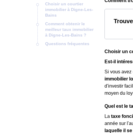
Comment trou
Choisir un courtier
immobilier à Digne-Les-
Bains
Trouve
Comment obtenir le
meilleur taux immobilier
à Digne-Les-Bains ?
Questions fréquentes
Choisir un c
Est-il intér
Si vous avez
immobilier lo
d'investir fa
moyen du loy
Quel est le 
La
taxe fonc
année sur l'au
laquelle il se