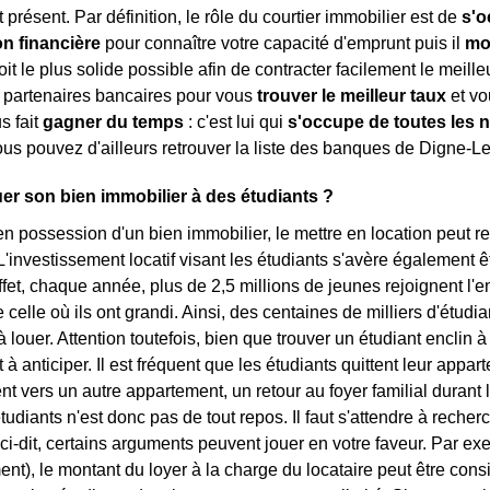
 présent. Par définition, le rôle du courtier immobilier est de
s'o
on financière
pour connaître votre capacité d'emprunt puis il
mo
oit le plus solide possible afin de contracter facilement le meilleu
 partenaires bancaires pour vous
trouver le meilleur taux
et vo
us fait
gagner du temps
: c'est lui qui
s'occupe de toutes les 
us pouvez d'ailleurs retrouver la liste des banques de Digne-L
er son bien immobilier à des étudiants ?
en possession d'un bien immobilier, le mettre en location peut 
'investissement locatif visant les étudiants s'avère également êt
ffet, chaque année, plus de 2,5 millions de jeunes rejoignent 
e celle où ils ont grandi. Ainsi, des centaines de milliers d'étu
louer. Attention toutefois, bien que trouver un étudiant enclin à l
à anticiper. Il est fréquent que les étudiants quittent leur appar
vers un autre appartement, un retour au foyer familial durant l
tudiants n'est donc pas de tout repos. Il faut s'attendre à rech
ci-dit, certains arguments peuvent jouer en votre faveur. Par exe
ent), le montant du loyer à la charge du locataire peut être con