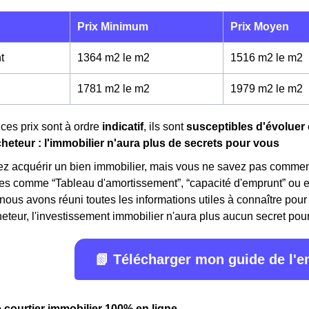
Prix Minimum
Prix Moyen
t
1364 m2 le m
2
1516 m2 le m
2
1781 m2 le m
2
1979 m2 le m
2
ces prix sont à ordre
indicatif
, ils sont
susceptibles d'évoluer
cheteur : l'immobilier n'aura plus de secrets pour vous
z acquérir un bien immobilier, mais vous ne savez pas comment
mes comme “Tableau d'amortissement”, “capacité d'emprunt” ou 
 nous avons réuni toutes les informations utiles à connaître pour 
eteur, l'investissement immobilier n'aura plus aucun secret pour v
📗 Télécharger mon guide de l'
e courtier immobilier 100% en ligne