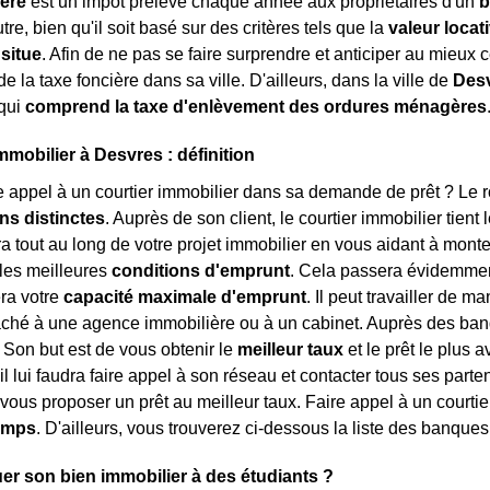
ière
est un impôt prélevé chaque année aux propriétaires d'un
b
tre, bien qu'il soit basé sur des critères tels que la
valeur locat
 situe
. Afin de ne pas se faire surprendre et anticiper au mieux ce
e la taxe foncière dans sa ville. D'ailleurs, dans la ville de
Des
qui
comprend la taxe d'enlèvement des ordures ménagères
mmobilier à Desvres : définition
e appel à un courtier immobilier dans sa demande de prêt ? Le rôl
ns distinctes
. Auprès de son client, le courtier immobilier tient 
tout au long de votre projet immobilier en vous aidant à monter 
les meilleures
conditions d'emprunt
. Cela passera évidemment
ra votre
capacité maximale d'emprunt
. Il peut travailler de m
taché à une agence immobilière ou à un cabinet. Auprès des banqu
. Son but est de vous obtenir le
meilleur taux
et le prêt le plus 
 il lui faudra faire appel à son réseau et contacter tous ses part
vous proposer un prêt au meilleur taux. Faire appel à un courti
temps
. D'ailleurs, vous trouverez ci-dessous la liste des banque
er son bien immobilier à des étudiants ?