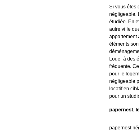
Si vous êtes 
négligeable. L
étudiée. En e
autre ville qu
appartement à 
éléments sont 
déménagement 
Louer à des é
fréquente. Ce
pour le logem
négligeable p
locatif en ci
pour un studi
papernest, l
papernest nég