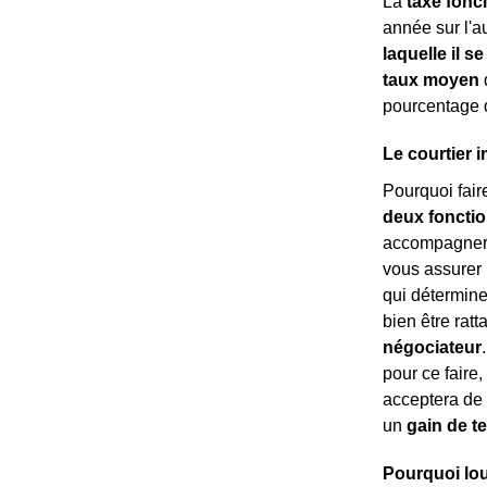
La
taxe fonc
année sur l'au
laquelle il se
taux moyen
d
pourcentage 
Le courtier i
Pourquoi fair
deux fonctio
accompagnera 
vous assurer 
qui détermine
bien être rat
négociateur
pour ce faire,
acceptera de 
un
gain de 
Pourquoi lou