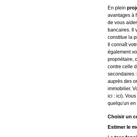
En plein
proj
avantages à fa
de vous aide
bancaires. Il
constitue la 
Il connaît vot
également vous
propriétaire, 
contre celle 
secondaires :
auprès des o
immobilier. V
ici :
ici). Vous
quelqu'un en 
Choisir un c
Estimer le m