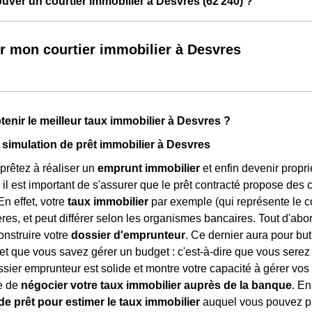
ver un courtier immobilier à Desvres (62 240) ?
r mon courtier immobilier à Desvres
nir le meilleur taux immobilier à Desvres ?
 simulation de prêt immobilier à Desvres
rêtez à réaliser un
emprunt immobilier
et enfin devenir proprié
, il est important de s'assurer que le prêt contracté propose des 
En effet, votre
taux immobilier
par exemple (qui représente le co
ères, et peut différer selon les organismes bancaires. Tout d'abo
nstruire votre
dossier d'emprunteur
. Ce dernier aura pour bu
, et que vous savez gérer un budget : c'est-à-dire que vous ser
ssier emprunteur est solide et montre votre capacité à gérer vo
e de
négocier votre taux immobilier auprès de la banque
. En
de prêt pour estimer le taux immobilier
auquel vous pouvez pré