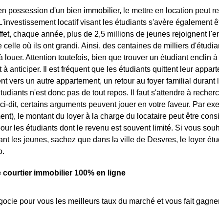
en possession d'un bien immobilier, le mettre en location peut 
'investissement locatif visant les étudiants s'avère également êt
ffet, chaque année, plus de 2,5 millions de jeunes rejoignent 
e celle où ils ont grandi. Ainsi, des centaines de milliers d'étu
louer. Attention toutefois, bien que trouver un étudiant enclin à l
à anticiper. Il est fréquent que les étudiants quittent leur appar
vers un autre appartement, un retour au foyer familial durant l
tudiants n'est donc pas de tout repos. Il faut s'attendre à rech
ci-dit, certains arguments peuvent jouer en votre faveur. Par exe
ent), le montant du loyer à la charge du locataire peut être con
our les étudiants dont le revenu est souvent limité. Si vous sou
blant les jeunes, sachez que dans la ville de Desvres, le loyer é
o.
e courtier immobilier 100% en ligne
ocie pour vous les meilleurs taux du marché et vous fait gagner