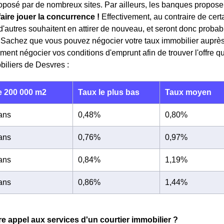
roposé par de nombreux sites. Par ailleurs, les banques proposent
faire jouer la concurrence !
Effectivement, au contraire de cert
, d'autres souhaitent en attirer de nouveau, et seront donc prob
. Sachez que vous pouvez négocier votre taux immobilier auprè
ent négocier vos conditions d'emprunt afin de trouver l'offre 
biliers de Desvres :
 200 000 m2
Taux le plus bas
Taux moyen
 ans
0,48%
0,80%
 ans
0,76%
0,97%
 ans
0,84%
1,19%
 ans
0,86%
1,44%
re appel aux services d'un courtier immobilier ?