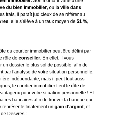
ien immobilier
. Son montant varie d'une
ive du bien immobilier
, ou
la ville dans
s frais, il paraît judicieux de se référer au
vres
, elle s'élève à un taux moyen de
51 %
,
.
e du courtier immobilier peut être défini par
le rôle de
conseiller
. En effet, il vous
un dossier le plus solide possible, afin de
 par l'analyse de votre situation personnelle,
anière indépendante, mais il peut tout aussi
es, le courtier immobilier tient le rôle de
avantageux pour votre situation personnelle ! Et
enaires bancaires afin de trouver la banque qui
er représente finalement un
gain d'argent
, et
s de Desvres :