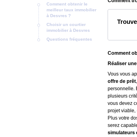
Comment trou
Comment obtenir le
meilleur taux immobilier
à Desvres ?
Trouve
Choisir un courtier
immobilier à Desvres
Questions fréquentes
Comment obte
Réaliser une
Vous vous app
offre de prêt
personnelle. 
plusieurs crit
vous devez co
projet viable
Plus votre do
serez capabl
simulateurs 