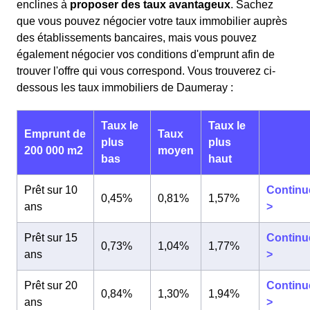
enclines à
proposer des taux avantageux
. Sachez
que vous pouvez négocier votre taux immobilier auprès
des établissements bancaires, mais vous pouvez
également négocier vos conditions d'emprunt afin de
trouver l'offre qui vous correspond. Vous trouverez ci-
dessous les taux immobiliers de Daumeray :
Taux le
Taux le
Emprunt de
Taux
plus
plus
200 000 m2
moyen
bas
haut
Prêt sur 10
Continu
0,45%
0,81%
1,57%
ans
>
Prêt sur 15
Continu
0,73%
1,04%
1,77%
ans
>
Prêt sur 20
Continu
0,84%
1,30%
1,94%
ans
>