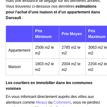
mais une tendance se dégage sur les dernières années.
Vous trouverez ci-dessous nos dernières
estimations
pour l'achat d'une maison et d'un appartement dans
Darvault
:
Prix
Prix
Prix Moyen
Minimum
Maximum
2506 m2 le
2785 m2 le
3063 m2 le
Appartement
m
2
m
2
m
2
1803 m2 le
2004 m2 le
2204 m2 le
Maison
m
2
m
2
m
2
Les courtiers en immobilier dans les communes
voisines
En vous informant directement auprès des villes aux
alentours comme
Meaux
ou
Colomiers
, vous ne perdrez