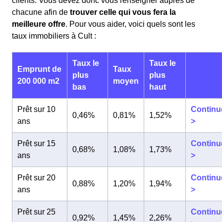
clients. Vous devez donc vous renseigner auprès de
chacune afin de
trouver celle qui vous fera la
meilleure offre
. Pour vous aider, voici quels sont les
taux immobiliers à Cult :
Taux le
Taux le
Emprunt de
Taux
plus
plus
200 000 m2
moyen
bas
haut
Prêt sur 10
Continu
0,46%
0,81%
1,52%
ans
>
Prêt sur 15
Continu
0,68%
1,08%
1,73%
ans
>
Prêt sur 20
Continu
0,88%
1,20%
1,94%
ans
>
Prêt sur 25
Continu
0,92%
1,45%
2,26%