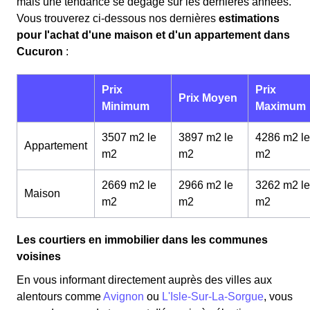
mais une tendance se dégage sur les dernières années.
Vous trouverez ci-dessous nos dernières
estimations
pour l'achat d'une maison et d'un appartement dans
Cucuron
:
Prix
Prix
Prix Moyen
Minimum
Maximum
3507 m2 le
3897 m2 le
4286 m2 le
Appartement
m
2
m
2
m
2
2669 m2 le
2966 m2 le
3262 m2 le
Maison
m
2
m
2
m
2
Les courtiers en immobilier dans les communes
voisines
En vous informant directement auprès des villes aux
alentours comme
Avignon
ou
L'Isle-Sur-La-Sorgue
, vous