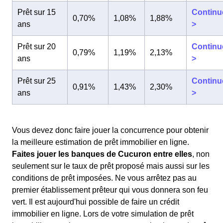
Prêt sur 15
Continu
0,70%
1,08%
1,88%
ans
>
Prêt sur 20
Continu
0,79%
1,19%
2,13%
ans
>
Prêt sur 25
Continu
0,91%
1,43%
2,30%
ans
>
Vous devez donc faire jouer la concurrence pour obtenir
la meilleure estimation de prêt immobilier en ligne.
Faites jouer les banques de Cucuron entre elles
, non
seulement sur le taux de prêt proposé mais aussi sur les
conditions de prêt imposées. Ne vous arrêtez pas au
premier établissement prêteur qui vous donnera son feu
vert. Il est aujourd'hui possible de faire un crédit
immobilier en ligne. Lors de votre simulation de prêt