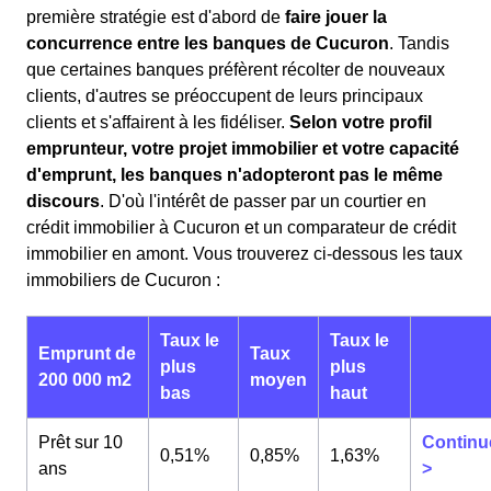
première stratégie est d'abord de
faire jouer la
concurrence entre les banques de Cucuron
. Tandis
que certaines banques préfèrent récolter de nouveaux
clients, d'autres se préoccupent de leurs principaux
clients et s'affairent à les fidéliser.
Selon votre profil
emprunteur, votre projet immobilier et votre capacité
d'emprunt, les banques n'adopteront pas le même
discours
. D'où l'intérêt de passer par un courtier en
crédit immobilier à Cucuron et un comparateur de crédit
immobilier en amont. Vous trouverez ci-dessous les taux
immobiliers de Cucuron :
Taux le
Taux le
Emprunt de
Taux
plus
plus
200 000 m2
moyen
bas
haut
Prêt sur 10
Continu
0,51%
0,85%
1,63%
ans
>