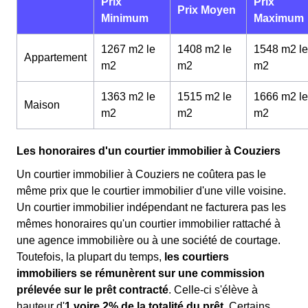
Prix
Prix
Prix Moyen
Minimum
Maximum
1267 m2 le
1408 m2 le
1548 m2 le
Appartement
m
2
m
2
m
2
1363 m2 le
1515 m2 le
1666 m2 le
Maison
m
2
m
2
m
2
Les honoraires d'un courtier immobilier à Couziers
Un courtier immobilier à Couziers ne coûtera pas le
même prix que le courtier immobilier d'une ville voisine.
Un courtier immobilier indépendant ne facturera pas les
mêmes honoraires qu'un courtier immobilier rattaché à
une agence immobilière ou à une société de courtage.
Toutefois, la plupart du temps,
les courtiers
immobiliers se rémunèrent sur une commission
prélevée sur le prêt contracté
. Celle-ci s'élève à
hauteur d'
1 voire 2% de la totalité du prêt
. Certains