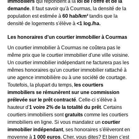
immobiliers
qui répondent à la
loi de l'offre et de la
demande
. Il faut savoir qu'à Courmas, la densité de la
population est estimée à
60 hab/km²
tandis que la
densité de logements s'élève à
<1 log./ha.
Les honoraires d'un courtier immobilier à Courmas
Un courtier immobilier à Courmas ne coûtera pas le
même prix que le courtier immobilier d'une ville voisine.
Un courtier immobilier indépendant ne facturera pas les
mêmes honoraires qu'un courtier immobilier rattaché à
une agence immobilière ou à une société de courtage.
Toutefois, la plupart du temps,
les courtiers
immobiliers se rémunèrent sur une commission
prélevée sur le prêt contracté
. Celle-ci s'élève à
hauteur d'
1 voire 2% de la totalité du prêt
. Certains
courtiers immobiliers sont
gratuits
comme les courtiers
immobiliers en ligne. Si vous mandatez un
courtier
immobilier indépendant
, ses honoraires s'élèveront en
moyenne à
1 000 euros
. Cher, vous dites? Et bien c'est