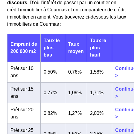
discours
. D'où l'intérêt de passer par un courtier en
crédit immobilier à Courmas et un comparateur de crédit
immobilier en amont. Vous trouverez ci-dessous les taux
immobiliers de Courmas :
Taux le
Taux le
Emprunt de
Taux
plus
plus
200 000 m2
moyen
bas
haut
Prêt sur 10
Continu
0,50%
0,76%
1,58%
ans
>
Prêt sur 15
Continu
0,77%
1,09%
1,71%
ans
>
Prêt sur 20
Continu
0,82%
1,27%
2,00%
ans
>
Prêt sur 25
Continu
0,95%
1,52%
2,25%