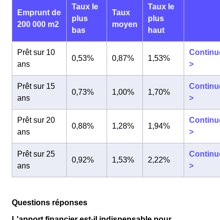
Taux le
Taux le
Emprunt de
Taux
plus
plus
200 000 m2
moyen
bas
haut
Prêt sur 10
Continu
0,53%
0,87%
1,53%
ans
>
Prêt sur 15
Continu
0,73%
1,00%
1,70%
ans
>
Prêt sur 20
Continu
0,88%
1,28%
1,94%
ans
>
Prêt sur 25
Continu
0,92%
1,53%
2,22%
ans
>
Questions réponses
L'apport financier est-il indispensable pour