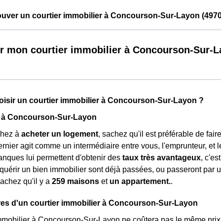
uver un courtier immobilier à Concourson-Sur-Layon (4970
r mon courtier immobilier à Concourson-Sur-
isir un courtier immobilier à Concourson-Sur-Layon ?
 à Concourson-Sur-Layon
chez à
acheter un logement
, sachez qu'il est préférable de fai
dernier agit comme un intermédiaire entre vous, l'emprunteur, et
nques lui permettent d'obtenir des
taux très avantageux
, c'e
quérir un bien immobilier sont déjà passées, ou passeront par un
sachez qu'il y a
259 maisons
et
un appartement.
.
res d'un courtier immobilier à Concourson-Sur-Layon
mmobilier à Concourson-Sur-Layon ne coûtera pas le même prix qu