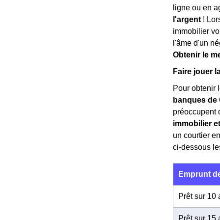
ligne ou en a
l'argent
! Lor
immobilier vo
l'âme d'un né
Obtenir le m
Faire jouer
Pour obtenir l
banques de
préoccupent de
immobilier e
un courtier e
ci-dessous l
Emprunt de
Prêt sur 10
Prêt sur 15