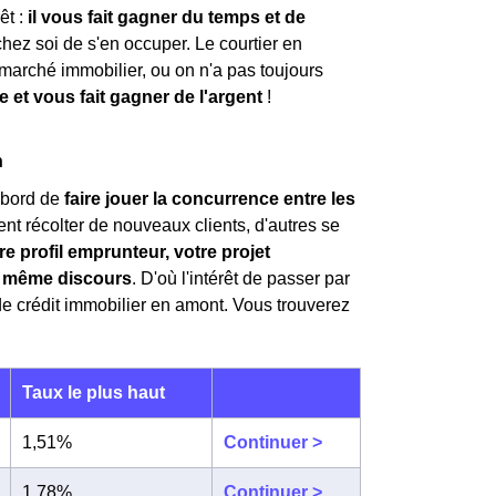
êt :
il vous fait gagner du temps et de
 chez soi de s'en occuper. Le courtier en
marché immobilier, ou on n'a pas toujours
 et vous fait gagner de l'argent
!
n
'abord de
faire jouer la concurrence entre les
nt récolter de nouveaux clients, d'autres se
re profil emprunteur, votre projet
le même discours
. D'où l'intérêt de passer par
e crédit immobilier en amont. Vous trouverez
Taux le plus haut
1,51%
Continuer >
1,78%
Continuer >