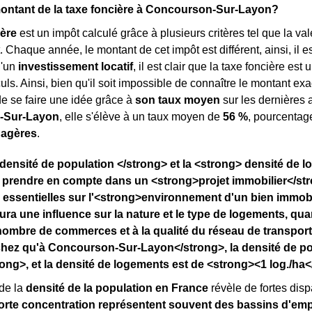
montant de la taxe foncière à Concourson-Sur-Layon?
ière
est un impôt calculé grâce à plusieurs critères tel que la va
haque année, le montant de cet impôt est différent, ainsi, il est d
d'un
investissement locatif
, il est clair que la taxe foncière e
ls. Ainsi, bien qu'il soit impossible de connaître le montant exac
de se faire une idée grâce à
son taux moyen
sur les dernières a
-Sur-Layon
, elle s'élève à un taux moyen de
56 %
, pourcentag
nagères
.
densité de population </strong> et la <strong> densité de 
 prendre en compte dans un <strong>projet immobilier</str
 essentielles sur l'<strong>environnement d'un bien immobil
ura une influence sur la nature et le type de logements, qu
nombre de commerces et à la qualité du réseau de transpor
hez qu'à Concourson-Sur-Layon</strong>, la densité de po
ong>, et la densité de logements est de <strong><1 log./ha<
de la
densité de la population en France
révèle de fortes dispa
orte concentration représentent souvent des bassins d'emp