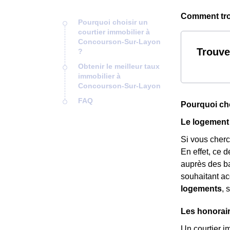
Comment tro
Pourquoi choisir un
courtier immobilier à
Concourson-Sur-Layon
Trouve
?
Obtenir le meilleur taux
immobilier à
Concourson-Sur-Layon
FAQ
Pourquoi cho
Le logement
Si vous cher
En effet, ce 
auprès des ba
souhaitant ac
logements
, 
Les honorai
Un courtier i