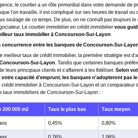
gence, le courtier a un rôle primordial dans votre demande de pr
sque l'on travaille, il est compliqué sur ses heures de travail ou
us soulage de ce temps. De plus, on ne connaît pas toujours le 
gociateur. Le courtier immobilier en crédit immobilier
vous guide
eilleur taux immobilier à Concourson-Sur-Layon
 la concurrence entre les banques de Concourson-Sur-Layo
e meilleur taux de crédit immobilier, la première stratégie est d
 Concourson-Sur-Layon
. Tandis que certaines banques préfère
 leurs principaux clients et s'affairent à les fidéliser.
Selon vot
t votre capacité d'emprunt, les banques n'adopteront pas 
n crédit immobilier à Concourson-Sur-Layon et un comparateur d
es taux immobiliers de Concourson-Sur-Layon :
 200 000 m2
Taux le plus bas
Taux moyen
 ans
0,45%
0,80%
 ans
0,76%
1,06%