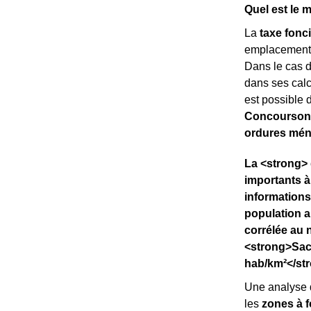
Quel est le 
La
taxe fonc
emplacement. C
Dans le cas 
dans ses calcu
est possible 
Concourson
ordures mé
La <strong> 
importants à
informations
population a
corrélée au 
<strong>Sac
hab/km²</str
Une analyse 
les
zones à f