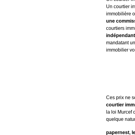
Un courtier i
immobilière o
une commissi
courtiers imm
indépendant
mandatant un 
immobilier v
Ces prix ne 
courtier imm
la loi Murcef
quelque nature
papernest, l