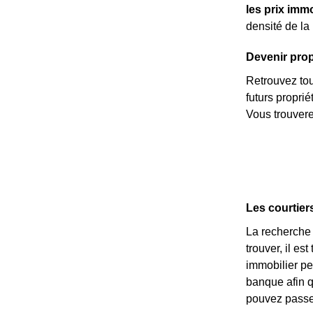
les prix immo
densité de la
Devenir propr
Retrouvez tous
futurs propri
Vous trouvere
Les courtier
La recherche 
trouver, il es
immobilier p
banque afin 
pouvez passer