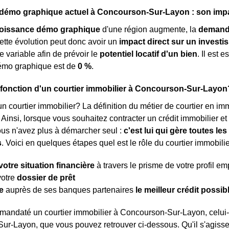
émo graphique actuel à Concourson-Sur-Layon : son impact
roissance démo graphique
d'une région augmente, la
demand
ette évolution peut donc avoir un
impact direct sur un investi
e variable afin de prévoir le
potentiel locatif d'un bien
. Il est
émo graphique est de
0 %
.
a fonction d'un courtier immobilier à Concourson-Sur-Layon
n courtier immobilier? La définition du métier de courtier en immob
. Ainsi, lorsque vous souhaitez contracter un crédit immobilier e
ous n'avez plus à démarcher seul :
c'est lui qui gère toutes l
s
. Voici en quelques étapes quel est le rôle du courtier immobilie
votre situation financière
à travers le prisme de votre profil e
votre
dossier de prêt
e
auprès de ses banques partenaires
le meilleur crédit possib
mandaté un courtier immobilier à Concourson-Sur-Layon, celui-
r-Layon, que vous pouvez retrouver ci-dessous. Qu'il s'agisse 