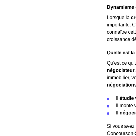
Dynamisme d
Lorsque la
c
importante. C
connaître cett
croissance d
Quelle est l
Qu'est ce qu'u
négociateur
immobilier, v
négociation
Il
étudie 
Il monte 
Il
négoci
Si vous avez 
Concourson-Su