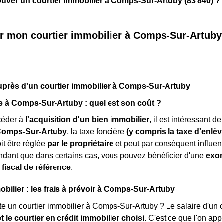
ver un courtier immobilier à Comps-Sur-Artuby (83 840) ?
r mon courtier immobilier à Comps-Sur-Artuby
près d'un courtier immobilier à Comps-Sur-Artuby
e à Comps-Sur-Artuby : quel est son coût ?
céder à
l'acquisition d'un bien immobilier
, il est intéressant 
Comps-Sur-Artuby
, la taxe foncière
(y compris la taxe d'enl
oit être réglée
par le propriétaire
et peut par conséquent influenc
dant que dans certains cas, vous pouvez bénéficier d'une
exo
 fiscal de référence
.
obilier : les frais à prévoir à Comps-Sur-Artuby
 un courtier immobilier à Comps-Sur-Artuby ? Le salaire d'un c
t le courtier en crédit immobilier choisi
. C'est ce que l'on app