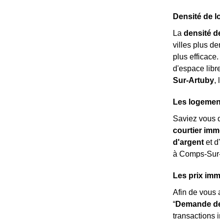
Densité de 
La
densité d
villes plus d
plus efficace
d'espace libr
Sur-Artuby
,
Les logement
Saviez vous 
courtier imm
d'argent
et d
à Comps-Sur-A
Les prix im
Afin de vous 
“
Demande de
transactions 