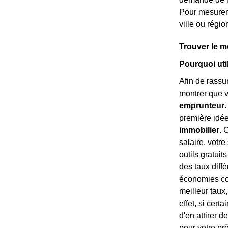
Pour mesurer 
ville ou régi
Trouver le m
Pourquoi uti
Afin de rassu
montrer que v
emprunteur
.
première idée
immobilier
. 
salaire, votr
outils gratui
des taux diff
économies con
meilleur taux,
effet, si cert
d'en attirer 
pour votre pr