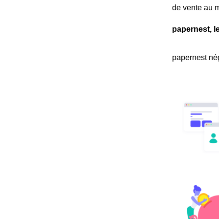
de vente au 
papernest, l
papernest nég