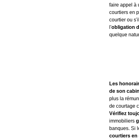
faire appel à 
courtiers en 
courtier ou s'
l'
obligation 
quelque natur
Les honorair
de son cabin
plus la rémun
de courtage ca
Vérifiez touj
immobiliers
g
banques. Si l
courtiers en