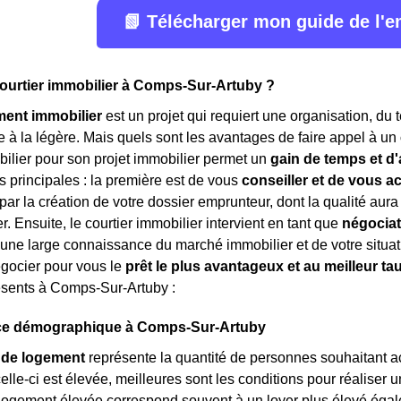
📗 Télécharger mon guide de l'
courtier immobilier à Comps-Sur-Artuby ?
ment immobilier
est un projet qui requiert une organisation, du 
e à la légère. Mais quels sont les avantages de faire appel à un
bilier pour son projet immobilier permet un
gain de temps et d'
s principales : la première est de vous
conseiller et de vous 
r la création de votre dossier emprunteur, dont la qualité aura 
r. Ensuite, le courtier immobilier intervient en tant que
négocia
'une large connaissance du marché immobilier et de votre situati
gocier pour vous le
prêt le plus avantageux et au meilleur ta
ésents à Comps-Sur-Artuby :
ce démographique à Comps-Sur-Artuby
de logement
représente la quantité de personnes souhaitant a
elle-ci est élevée, meilleures sont les conditions pour réaliser 
gement élevée correspond souvent à un loyer plus élevé égalemen