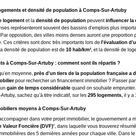
logements et densité de population à Comps-Sur-Artuby
e logement
et la
densité de population
peuvent
influencer la 
enses représenteront souvent des bassins d'emplois plus impor
. Par opposition, des villes moins denses auront une proportion 
e. Ces critères sont donc très importants lors de
l'évaluation d'
 la densité de population est de
10 hab/km²
, et la densité de lo
s à Comps-Sur-Artuby : comment sont ils répartis ?
qu'en moyenne,
près d'un tiers de la population française a d
obilier
pour rechercher un financement immobilier ? Passer par 
'un
gain de temps considérable
quand on souhaite emprunter.
rtuby, sachez qu'à titre indicatif, sur les
295 logements,
il y a
mobiliers moyens à Comps-Sur-Artuby
accompagner dans votre projet immobilier, le gouvernement a m
 Valeur Foncière (DVF)
“, dans laquelle vous trouverez résumé
immobilières des 5 dernières années pour chaque ville. Dans le 