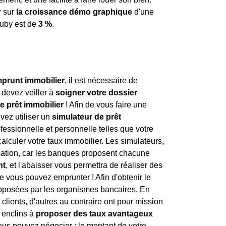
r sur
la croissance démo graphique
d'une
tuby est de
3 %
.
prunt immobilier
, il est nécessaire de
 devez veiller à
soigner votre dossier
e prêt immobilier
! Afin de vous faire une
vez utiliser un
simulateur de prêt
fessionnelle et personnelle telles que votre
calculer votre taux immobilier. Les simulateurs,
timation, car les banques proposent chacune
nt
, et l'abaisser vous permettra de réaliser des
 vous pouvez emprunter ! Afin d'obtenir le
posées par les organismes bancaires. En
 clients, d'autres au contraire ont pour mission
s enclins à
proposer des taux avantageux
vous pouvez négocier : le montant de votre