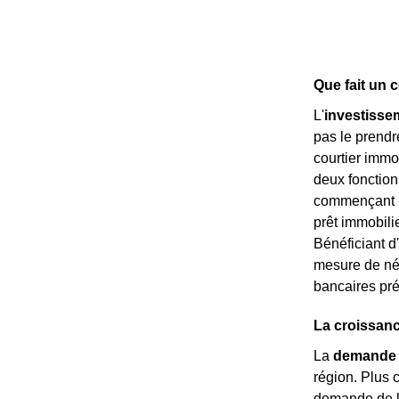
Que fait un 
L'
investisse
pas le prendr
courtier immo
deux fonction
commençant pa
prêt immobilie
Bénéficiant d
mesure de né
bancaires pr
La croissan
La
demande 
région. Plus c
demande de lo