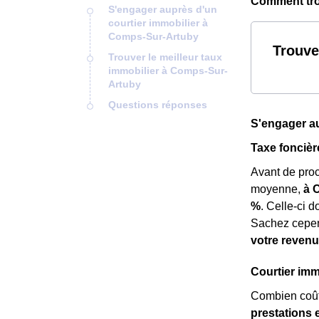
Comment trou
S'engager auprès d'un
courtier immobilier à
Comps-Sur-Artuby
Trouve
Trouver le meilleur taux
immobilier à Comps-Sur-
Artuby
Questions réponses
S'engager au
Taxe foncièr
Avant de pro
moyenne,
à 
%
. Celle-ci d
Sachez cepen
votre revenu
Courtier imm
Combien coûte
prestations e