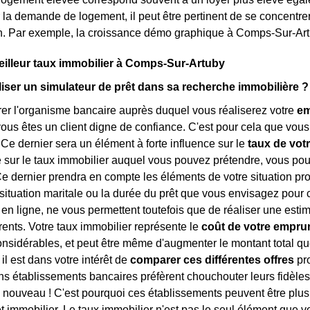
la demande de logement, il peut être pertinent de se concentre
on. Par exemple, la croissance démo graphique à Comps-Sur-Ar
eilleur taux immobilier à Comps-Sur-Artuby
liser un simulateur de prêt dans sa recherche immobilière ?
rer l'organisme bancaire auprès duquel vous réaliserez votre
em
ous êtes un client digne de confiance. C'est pour cela que vous
 Ce dernier sera un élément à forte influence sur le
taux de votr
 sur le taux immobilier auquel vous pouvez prétendre, vous pou
Ce dernier prendra en compte les éléments de votre situation pro
e situation maritale ou la durée du prêt que vous envisagez pour 
ts en ligne, ne vous permettent toutefois que de réaliser une es
érents. Votre taux immobilier représente le
coût de votre empru
sidérables, et peut être même d'augmenter le montant total que
 il est dans votre intérêt de
comparer ces différentes offres
pro
ains établissements bancaires préfèrent chouchouter leurs fidèles
de nouveau ! C'est pourquoi ces établissements peuvent être plu
êt immobilier. Le taux immobilier n'est pas le seul élément que 