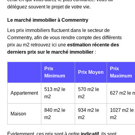
déléguez souvent le projet de votre vie.
Le marché immobilier à Commentry
Les prix immobiliers fluctuent dans le secteur de
Commentry, afin de vous rendre compte des différents
prix au m
2
retrouvez ici une
estimation récente des
derniers prix sur le marché immobilier
:
Prix
Prix
Prix Moyen
Minimum
Maximum
513 m2 le
570 m2 le
Appartement
627 m2 le 
m
2
m
2
840 m2 le
934 m2 le
1027 m2 le
Maison
m
2
m
2
m
2
Évidemment, ces prix sont à ordre
indicatif
, ils sont