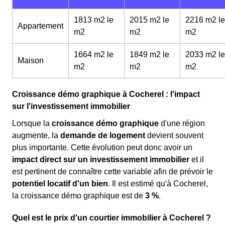
1813 m2 le
2015 m2 le
2216 m2 le
Appartement
m
2
m
2
m
2
1664 m2 le
1849 m2 le
2033 m2 le
Maison
m
2
m
2
m
2
Croissance démo graphique à Cocherel : l'impact
sur l'investissement immobilier
Lorsque la
croissance démo graphique
d'une région
augmente, la
demande de logement
devient souvent
plus importante. Cette évolution peut donc avoir un
impact direct sur un investissement immobilier
et il
est pertinent de connaître cette variable afin de prévoir le
potentiel locatif d'un bien
. Il est estimé qu'à Cocherel,
la croissance démo graphique est de
3 %
.
Quel est le prix d'un courtier immobilier à Cocherel ?