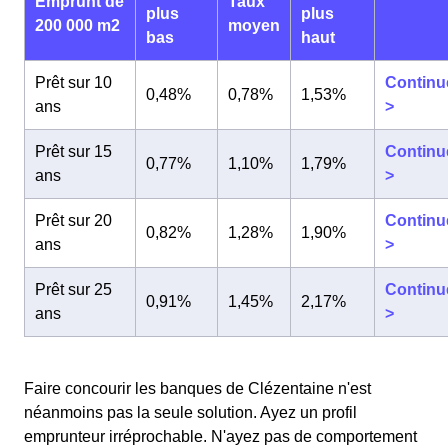
Emprunt de
Taux
plus
plus
200 000 m2
moyen
bas
haut
Prêt sur 10
Continu
0,48%
0,78%
1,53%
ans
>
Prêt sur 15
Continu
0,77%
1,10%
1,79%
ans
>
Prêt sur 20
Continu
0,82%
1,28%
1,90%
ans
>
Prêt sur 25
Continu
0,91%
1,45%
2,17%
ans
>
Faire concourir les banques de Clézentaine n'est
néanmoins pas la seule solution. Ayez un profil
emprunteur irréprochable. N'ayez pas de comportement