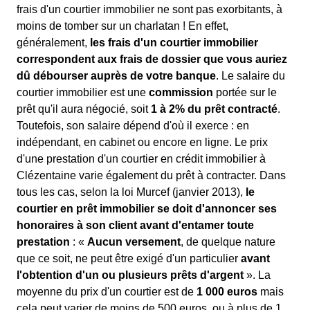
frais d'un courtier immobilier ne sont pas exorbitants, à
moins de tomber sur un charlatan ! En effet,
généralement,
les frais d'un courtier immobilier
correspondent aux frais de dossier que vous auriez
dû débourser auprès de votre banque
. Le salaire du
courtier immobilier est une
commission
portée sur le
prêt qu'il aura négocié, soit
1 à 2% du prêt contracté
.
Toutefois, son salaire dépend d'où il exerce : en
indépendant, en cabinet ou encore en ligne. Le prix
d'une prestation d'un courtier en crédit immobilier à
Clézentaine varie également du prêt à contracter. Dans
tous les cas, selon la loi Murcef (janvier 2013),
le
courtier en prêt immobilier se doit d'annoncer ses
honoraires à son client avant d'entamer toute
prestation
: «
Aucun versement
, de quelque nature
que ce soit, ne peut être exigé d'un particulier
avant
l'obtention d'un ou plusieurs prêts d'argent
». La
moyenne du prix d'un courtier est de
1 000 euros
mais
cela peut varier de moins de 500 euros, ou à plus de 1