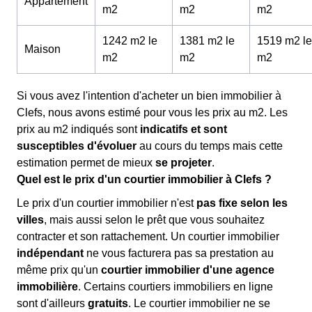
Appartement
m
2
m
2
m
2
1242 m2 le
1381 m2 le
1519 m2 le
Maison
m
2
m
2
m
2
Si vous avez l'intention d'acheter un bien immobilier à
Clefs, nous avons estimé pour vous les prix au m
2
. Les
prix au m
2
indiqués sont
indicatifs et sont
susceptibles d'évoluer
au cours du temps mais cette
estimation permet de mieux
se projeter
.
Quel est le prix d'un courtier immobilier à Clefs ?
Le prix d'un courtier immobilier n'est
pas fixe selon les
villes
, mais aussi selon le prêt que vous souhaitez
contracter et son rattachement. Un courtier immobilier
indépendant
ne vous facturera pas sa prestation au
même prix qu'un
courtier immobilier d'une agence
immobilière
. Certains courtiers immobiliers en ligne
sont d'ailleurs
gratuits
. Le courtier immobilier ne se