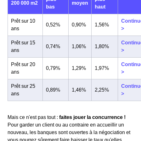
200 000 m2
moyen
bas
haut
Prêt sur 10
Continu
0,52%
0,90%
1,56%
ans
>
Prêt sur 15
Continu
0,74%
1,06%
1,80%
ans
>
Prêt sur 20
Continu
0,79%
1,29%
1,97%
ans
>
Prêt sur 25
Continu
0,89%
1,46%
2,25%
ans
>
Mais ce n'est pas tout :
faites jouer la concurrence !
Pour garder un client ou au contraire en accueillir un
nouveau, les banques sont ouvertes à la négociation et
vous pourrez sûrement faire baisser le taux qu'elles