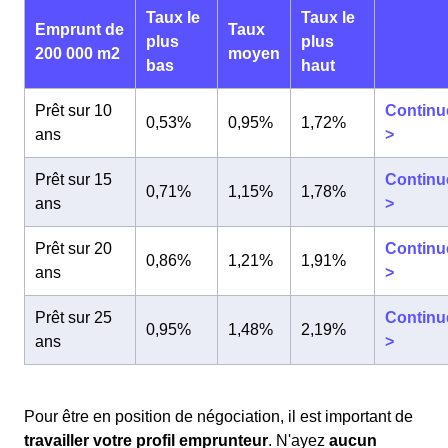
Taux le
Taux le
Emprunt de
Taux
plus
plus
200 000 m2
moyen
bas
haut
Prêt sur 10
Continu
0,53%
0,95%
1,72%
ans
>
Prêt sur 15
Continu
0,71%
1,15%
1,78%
ans
>
Prêt sur 20
Continu
0,86%
1,21%
1,91%
ans
>
Prêt sur 25
Continu
0,95%
1,48%
2,19%
ans
>
Pour être en position de négociation, il est important de
travailler votre profil emprunteur
. N'ayez
aucun