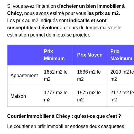
Si vous avez l'intention d'
acheter un bien immobilier à
Chécy
, nous avons estimé pour vous
les prix au m
2
.
Les prix au m
2
indiqués sont
indicatifs et sont
susceptibles d'évoluer
au cours du temps mais cette
estimation permet de mieux se projeter.
Prix
Prix
Prix Moyen
Minimum
Maximum
1652 m2 le
1836 m2 le
2019 m2 le
Appartement
m
2
m
2
m
2
1777 m2 le
1975 m2 le
2172 m2 le
Maison
m
2
m
2
m
2
Courtier immobilier à Chécy : qu'est-ce que c'est ?
Le courtier en prêt immobilier endosse deux casquettes :