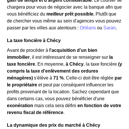
gain de temps et d'argent considérable
. Le courtier se
chargera pour vous de négocier avec la banque afin que
vous bénéficiez du
meilleur prêt possible.
Plutôt que
de chercher vous même au sein d'agences vous pouvez
passer par les villes aux alentours :
Orléans
ou
Saran
.
La taxe foncière à Chécy
Avant de procéder à
l'acquisition d'un bien
immobilier
, il est intéressant de se renseigner sur
la
taxe foncière
. En moyenne,
à Chécy
, la taxe foncière
(y
compris la taxe d'enlèvement des ordures
ménagères)
s'élève à
71 %
. Celle-ci doit être réglée
par
le propriétaire
et peut par conséquent influencer les
profits provenant de la location. Sachez cependant que
dans certains cas, vous pouvez bénéficier d'une
exonération
mais cela sera défini
en fonction de votre
revenu fiscal de référence
.
La dynamique des prix du marché à Chécy