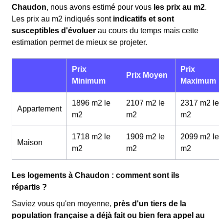
Chaudon
, nous avons estimé pour vous
les prix au m
2
.
Les prix au m
2
indiqués sont
indicatifs et sont
susceptibles d'évoluer
au cours du temps mais cette
estimation permet de mieux se projeter.
Prix
Prix
Prix Moyen
Minimum
Maximum
1896 m2 le
2107 m2 le
2317 m2 le
Appartement
m
2
m
2
m
2
1718 m2 le
1909 m2 le
2099 m2 le
Maison
m
2
m
2
m
2
Les logements à Chaudon : comment sont ils
répartis ?
Saviez vous qu'en moyenne,
près d'un tiers de la
population française a déjà fait ou bien fera appel au