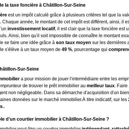
e la taxe foncière à Châtillon-Sur-Seine
ière
est un impôt calculé grâce à plusieurs critères tel que la va
haque année, le montant de cet impôt est différent, ainsi, il est d
d'un
investissement locatif
, il est clair que la taxe foncière e
ls. Ainsi, bien qu'il soit impossible de connaître le montant exac
de se faire une idée grâce à
son taux moyen
sur les dernières a
elle s'élève à un taux moyen de
49 %
, pourcentage qui
comprend
Châtillon-Sur-Seine
immobilier
a pour mission de jouer l'intermédiaire entre les emp
'emprunteur de trouver le prêt immobilier au
meilleur taux
. Fair
gent non négligeable. Dans sa démarche d'acquisition d'un bien 
aines données sur le marché immobilier.À titre indicatif, sur les
s.
.
ôle d'un courtier immobilier à Châtillon-Sur-Seine ?
mmobilier peut être un courtier immobilier
indépendant
,
rattach