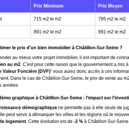
Prix Minimum
Prix Moyen
t
715 m2 le m
2
795 m2 le m
2
891 m2 le m
2
991 m2 le m
2
mer le prix d'un bien immobilier à Châtillon-Sur-Seine ?
ender au mieux votre projet immobilier, il est important de conn
ien au m
2
. C'est pour cette raison que le gouvernement a mis 
 Valeur Foncière (DVF)
“ vous aurez donc accès à ces informat
nt. Dans le cas de Châtillon-Sur-Seine, le prix de vente au m
s années.
émo graphique à Châtillon-Sur-Seine : l'impact sur l'inves
roissance démographique
ne permette pas à elle seule de ju
elle peut servir à démarquer les villes et les régions où le mouv
de logement
. Cette évolution est de
-2 %
à Châtillon-Sur-Seine