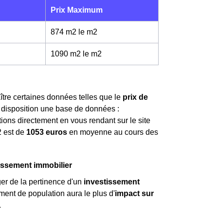
Prix Maximum
874 m2 le m
2
1090 m2 le m
2
aître certaines données telles que le
prix de
à disposition une base de données :
ions directement en vous rendant sur le site
2
est de
1053 euros
en moyenne au cours des
tissement immobilier
ger de la pertinence d'un
investissement
ement de population aura le plus d'
impact sur
.