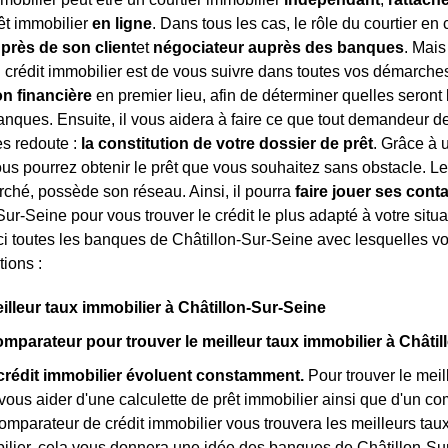
rêt immobilier
en ligne
. Dans tous les cas, le rôle du courtier en c
uprès de son client
et
négociateur auprès des banques
. Mais
n crédit immobilier est de vous suivre dans toutes vos démarche
on financière
en premier lieu, afin de déterminer quelles seront 
nques. Ensuite, il vous aidera à faire ce que tout demandeur de
es redoute :
la constitution de votre dossier de prêt
. Grâce à 
ous pourrez obtenir le prêt que vous souhaitez sans obstacle. Le 
rché, possède son réseau. Ainsi, il pourra
faire jouer ses cont
ur-Seine pour vous trouver le crédit le plus adapté à votre situa
ci toutes les banques de Châtillon-Sur-Seine avec lesquelles vot
tions :
eilleur taux immobilier à Châtillon-Sur-Seine
comparateur pour trouver le meilleur taux immobilier à Châti
crédit immobilier évoluent constamment.
Pour trouver le meill
ous aider d'une calculette de prêt immobilier ainsi que d'un co
comparateur de crédit immobilier vous trouvera les meilleurs t
ilier, cela vous donnera une idée des banques de Châtillon-Sur