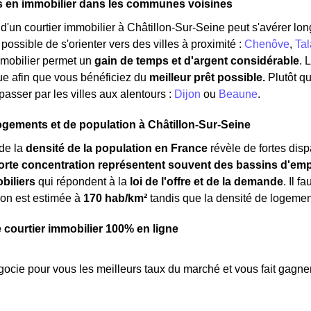
s en immobilier dans les communes voisines
d'un courtier immobilier à Châtillon-Sur-Seine peut s'avérer longu
s possible de s'orienter vers des villes à proximité :
Chenôve
,
Tal
mmobilier permet un
gain de temps et d'argent considérable
. 
ue afin que vous bénéficiez du
meilleur prêt possible.
Plutôt q
asser par les villes aux alentours :
Dijon
ou
Beaune
.
ogements et de population à Châtillon-Sur-Seine
de la
densité de la population en France
révèle de fortes dispa
orte concentration représentent souvent des bassins d'emp
biliers
qui répondent à la
loi de l'offre et de la demande
. Il f
ion est estimée à
170 hab/km²
tandis que la densité de logemen
e courtier immobilier 100% en ligne
ocie pour vous les meilleurs taux du marché et vous fait gagner