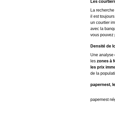
Les courtier
La recherche 
il est toujour
un courtier i
avec la banq
vous pouvez p
Densité de l
Une analyse 
les
zones à f
les prix immo
de la populat
papernest, l
papernest nég