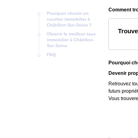
Comment trou
Pourquoi choisir un
courtier immobilier à
Châtillon-Sur-Seine ?
Trouve
Obtenir le meilleur taux
immobilier à Châtillon-
Sur-Seine
FAQ
Pourquoi cho
Devenir propr
Retrouvez tous
futurs propri
Vous trouvere