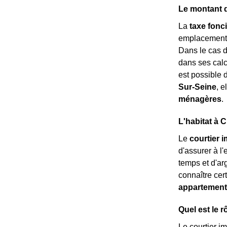
Le montant d
La
taxe fonc
emplacement. C
Dans le cas 
dans ses calcu
est possible 
Sur-Seine
, 
ménagères
.
L'habitat à 
Le
courtier 
d'assurer à l
temps et d'ar
connaître cert
appartement
Quel est le r
Le courtier i