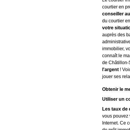
courtier en p
conseiller a
du courtier e
votre situati
auprès des ba
administrativ
immobilier, v
connaît le ma
de Châtillon-S
l'argent
! Voi
jouer ses rela
Obtenir le m
Utiliser un 
Les taux de 
vous pouvez v
Internet. Ce 
de prêt immob