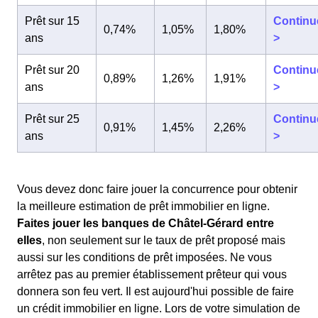
Prêt sur 15
Continu
0,74%
1,05%
1,80%
ans
>
Prêt sur 20
Continu
0,89%
1,26%
1,91%
ans
>
Prêt sur 25
Continu
0,91%
1,45%
2,26%
ans
>
Vous devez donc faire jouer la concurrence pour obtenir
la meilleure estimation de prêt immobilier en ligne.
Faites jouer les banques de Châtel-Gérard entre
elles
, non seulement sur le taux de prêt proposé mais
aussi sur les conditions de prêt imposées. Ne vous
arrêtez pas au premier établissement prêteur qui vous
donnera son feu vert. Il est aujourd'hui possible de faire
un crédit immobilier en ligne. Lors de votre simulation de