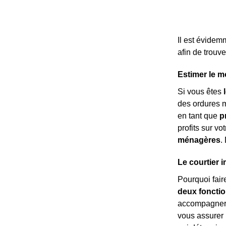
Il est évidem
afin de trouv
Estimer le m
Si vous êtes
des ordures 
en tant que
p
profits sur vo
ménagères
.
Le courtier 
Pourquoi fair
deux fonctio
accompagnera 
vous assurer 