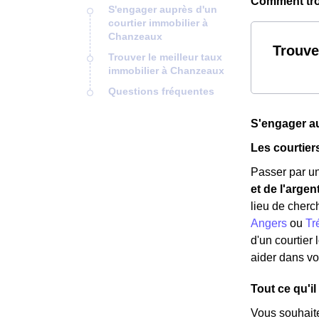
Comment trou
S'engager auprès d'un
courtier immobilier à
Chanzeaux
Trouve
Trouver le meilleur taux
immobilier à Chanzeaux
Questions fréquentes
S'engager au
Les courtier
Passer par un
et de l'argen
lieu de cherc
Angers
ou
Tr
d'un courtier
aider dans vo
Tout ce qu'il
Vous souhait