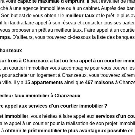
ra votre
capacité maximale d'emprunt
. Il peut travailler de m
taché à une agence immobilière ou à un cabinet. Auprès des banqu
. Son but est de vous obtenir le
meilleur taux
et le prêt le plus 
 il lui faudra faire appel à son réseau et contacter tous ses part
vous proposer un prêt au meilleur taux. Faire appel à un courti
temps
. D'ailleurs, vous trouverez ci-dessous la liste des banqu
 Chanzeaux
sur trois à Chanzeaux a fait ou fera appel à un courtier immo
, un courtier immobilier vous accompagne pour vous trouver le
sé pour acheter un logement à Chanzeaux, vous trouverez sûrem
ville. Il y a
15 appartements
ainsi que
467 maisons
à Chanze
eilleur taux immobilier à Chanzeaux
re appel aux services d'un courtier immobilier ?
et immobilier
, vous hésitez à faire appel aux
services d'un cou
ire appel à un courtier pour la réalisation de son projet immobili
r à
obtenir le prêt immobilier le plus avantageux possible
en 