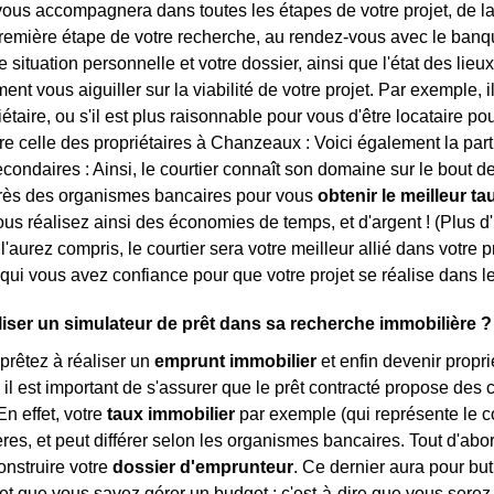
 vous accompagnera dans toutes les étapes de votre projet, de la
première étape de votre recherche, au rendez-vous avec le banqui
re situation personnelle et votre dossier, ainsi que l'état des lieu
nt vous aiguiller sur la viabilité de votre projet. Par exemple, i
étaire, ou s'il est plus raisonnable pour vous d'être locataire pour
tre celle des propriétaires à Chanzeaux : Voici également la par
condaires : Ainsi, le courtier connaît son domaine sur le bout de
rès des organismes bancaires pour vous
obtenir le meilleur ta
ous réalisez ainsi des économies de temps, et d'argent ! (Plus d
 l'aurez compris, le courtier sera votre meilleur allié dans votre 
qui vous avez confiance pour que votre projet se réalise dans le
liser un simulateur de prêt dans sa recherche immobilière ?
rêtez à réaliser un
emprunt immobilier
et enfin devenir proprié
, il est important de s'assurer que le prêt contracté propose des 
En effet, votre
taux immobilier
par exemple (qui représente le co
ères, et peut différer selon les organismes bancaires. Tout d'abo
nstruire votre
dossier d'emprunteur
. Ce dernier aura pour bu
, et que vous savez gérer un budget : c'est-à-dire que vous ser