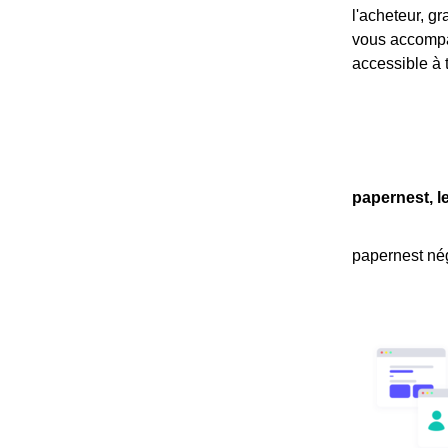
l'acheteur, g
vous accompag
accessible à t
papernest, l
papernest nég