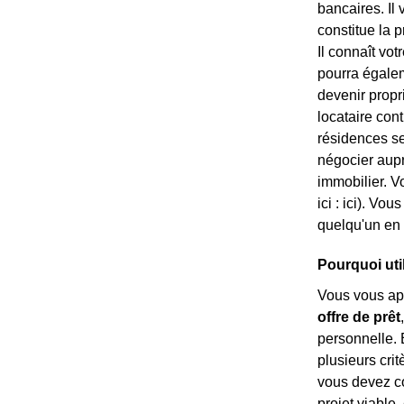
bancaires. Il
constitue la 
Il connaît vot
pourra égaleme
devenir propri
locataire con
résidences se
négocier aup
immobilier. V
ici :
ici). Vous
quelqu'un en 
Pourquoi uti
Vous vous app
offre de prêt
personnelle. 
plusieurs crit
vous devez co
projet viable