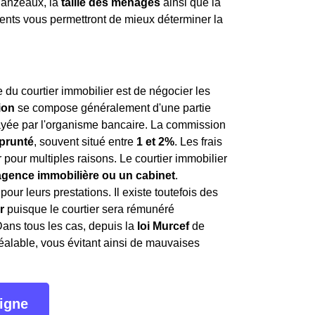
anzeaux, la
taille des ménages
ainsi que la
ents vous permettront de mieux déterminer la
e du courtier immobilier est de négocier les
ion
se compose généralement d'une partie
 payée par l'organisme bancaire. La commission
prunté
, souvent situé entre
1 et 2%
. Les frais
pour multiples raisons. Le courtier immobilier
 agence immobilière ou un cabinet
.
r leurs prestations. Il existe toutefois des
r
puisque le courtier sera rémunéré
Dans tous les cas, depuis la
loi Murcef
de
réalable, vous évitant ainsi de mauvaises
ligne