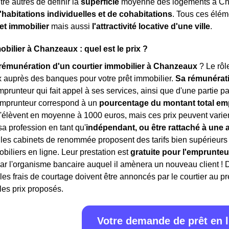
tre autres de définir la
superficie
moyenne des logements à Ch
'habitations individuelles et de cohabitations
. Tous ces élém
et immobilier
mais aussi
l'attractivité locative d'une ville
.
obilier à Chanzeaux : quel est le prix ?
rémunération d'un courtier immobilier à Chanzeaux
? Le rôl
x auprès des banques pour votre prêt immobilier.
Sa rémunérat
mprunteur qui fait appel à ses services, ainsi que d'une partie
'emprunteur correspond à un
pourcentage du montant total em
'élèvent en moyenne à 1000 euros, mais ces prix peuvent varier 
sa profession en tant qu'
indépendant, ou être rattaché à une
es cabinets de renommée proposent des tarifs bien supérieurs pou
obiliers en ligne. Leur prestation est
gratuite pour l'emprunteu
ar l'organisme bancaire auquel il amènera un nouveau client ! 
 les frais de courtage doivent être annoncés par le courtier au p
 les prix proposés.
Votre demande de prêt en 