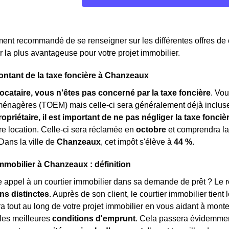
ment recommandé de se renseigner sur les différentes offres d
er la plus avantageuse pour votre projet immobilier.
ontant de la taxe foncière à Chanzeaux
locataire, vous n'êtes pas concerné par la taxe foncière
. Vo
ménagères (TOEM) mais celle-ci sera généralement déjà inclu
ropriétaire, il est important de ne pas négliger la taxe fonciè
tre location. Celle-ci sera réclamée en
octobre
et comprendra l
 Dans la ville de
Chanzeaux
, cet impôt s'élève à
44 %
.
immobilier à Chanzeaux : définition
e appel à un courtier immobilier dans sa demande de prêt ? Le rôl
ns distinctes
. Auprès de son client, le courtier immobilier tient 
tout au long de votre projet immobilier en vous aidant à monter 
les meilleures
conditions d'emprunt
. Cela passera évidemment