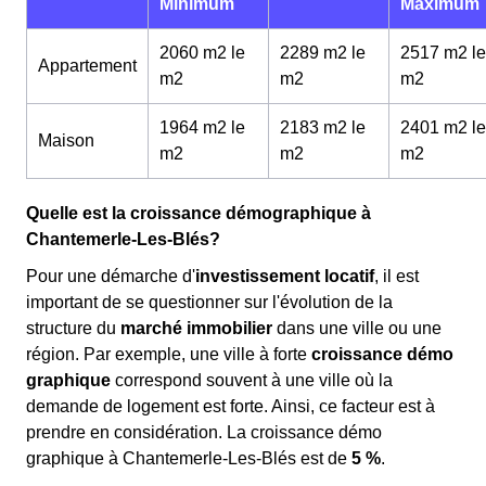
Minimum
Maximum
2060 m2 le
2289 m2 le
2517 m2 le
Appartement
m
2
m
2
m
2
1964 m2 le
2183 m2 le
2401 m2 le
Maison
m
2
m
2
m
2
Quelle est la croissance démographique à
Chantemerle-Les-Blés?
Pour une démarche d'
investissement locatif
, il est
important de se questionner sur l'évolution de la
structure du
marché immobilier
dans une ville ou une
région. Par exemple, une ville à forte
croissance démo
graphique
correspond souvent à une ville où la
demande de logement est forte. Ainsi, ce facteur est à
prendre en considération. La croissance démo
graphique à Chantemerle-Les-Blés est de
5 %
.