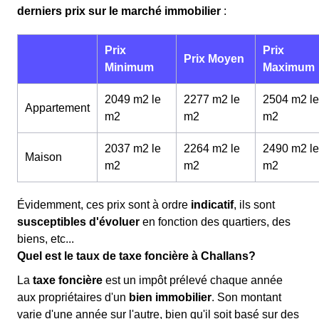
derniers prix sur le marché immobilier
:
Prix
Prix
Prix Moyen
Minimum
Maximum
2049 m2 le
2277 m2 le
2504 m2 le
Appartement
m
2
m
2
m
2
2037 m2 le
2264 m2 le
2490 m2 le
Maison
m
2
m
2
m
2
Évidemment, ces prix sont à ordre
indicatif
, ils sont
susceptibles d'évoluer
en fonction des quartiers, des
biens, etc...
Quel est le taux de taxe foncière à Challans?
La
taxe foncière
est un impôt prélevé chaque année
aux propriétaires d'un
bien immobilier
. Son montant
varie d'une année sur l'autre, bien qu'il soit basé sur des