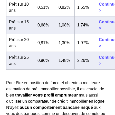
Prêt sur 10
Continu
0,51%
0,82%
1,55%
ans
>
Prêt sur 15
Continu
0,68%
1,08%
1,74%
ans
>
Prêt sur 20
Continu
0,81%
1,30%
1,97%
ans
>
Prêt sur 25
Continu
0,96%
1,48%
2,26%
ans
>
Pour être en position de force et obtenir la meilleure
estimation de prêt immobilier possible, il est crucial de
bien
travailler votre profil emprunteur
mais aussi
d'utiliser un comparateur de crédit immobilier en logne.
N'ayez
aucun comportement bancaire risqué
aux
yeux des banques, comme un découvert de compte ou