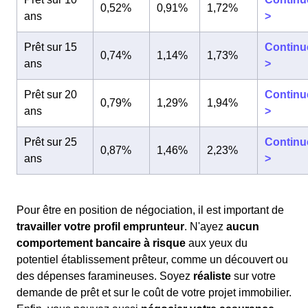
0,52%
0,91%
1,72%
ans
>
Prêt sur 15
Continu
0,74%
1,14%
1,73%
ans
>
Prêt sur 20
Continu
0,79%
1,29%
1,94%
ans
>
Prêt sur 25
Continu
0,87%
1,46%
2,23%
ans
>
Pour être en position de négociation, il est important de
travailler votre profil emprunteur
. N'ayez
aucun
comportement bancaire à risque
aux yeux du
potentiel établissement prêteur, comme un découvert ou
des dépenses faramineuses. Soyez
réaliste
sur votre
demande de prêt et sur le coût de votre projet immobilier.