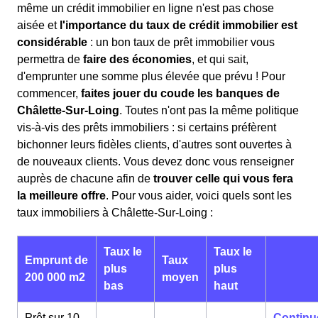
même un crédit immobilier en ligne n'est pas chose
aisée et
l'importance du taux de crédit immobilier est
considérable
: un bon taux de prêt immobilier vous
permettra de
faire des économies
, et qui sait,
d'emprunter une somme plus élevée que prévu ! Pour
commencer,
faites jouer du coude les banques de
Châlette-Sur-Loing
. Toutes n'ont pas la même politique
vis-à-vis des prêts immobiliers : si certains préfèrent
bichonner leurs fidèles clients, d'autres sont ouvertes à
de nouveaux clients. Vous devez donc vous renseigner
auprès de chacune afin de
trouver celle qui vous fera
la meilleure offre
. Pour vous aider, voici quels sont les
taux immobiliers à Châlette-Sur-Loing :
Taux le
Taux le
Emprunt de
Taux
plus
plus
200 000 m2
moyen
bas
haut
Prêt sur 10
Continu