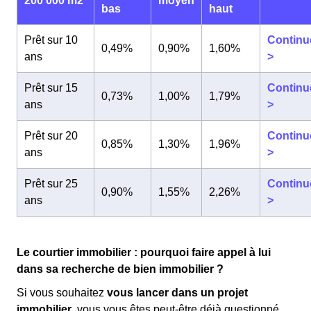
200 000 m2
moyen
bas
haut
Prêt sur 10
Continu
0,49%
0,90%
1,60%
ans
>
Prêt sur 15
Continu
0,73%
1,00%
1,79%
ans
>
Prêt sur 20
Continu
0,85%
1,30%
1,96%
ans
>
Prêt sur 25
Continu
0,90%
1,55%
2,26%
ans
>
Le courtier immobilier : pourquoi faire appel à lui
dans sa recherche de bien immobilier ?
Si vous souhaitez
vous lancer dans un projet
immobilier
, vous vous êtes peut-être déjà questionné