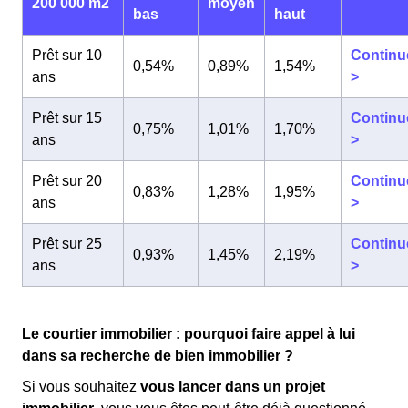
200 000 m2
moyen
bas
haut
Prêt sur 10
Continu
0,54%
0,89%
1,54%
ans
>
Prêt sur 15
Continu
0,75%
1,01%
1,70%
ans
>
Prêt sur 20
Continu
0,83%
1,28%
1,95%
ans
>
Prêt sur 25
Continu
0,93%
1,45%
2,19%
ans
>
Le courtier immobilier : pourquoi faire appel à lui
dans sa recherche de bien immobilier ?
Si vous souhaitez
vous lancer dans un projet