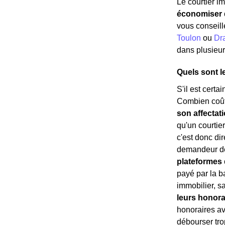
Le courtier i
économiser d
vous conseill
Toulon
ou
Dr
dans plusieurs
Quels sont l
S'il est certa
Combien coût
son affectat
qu'un courtie
c'est donc di
demandeur de 
plateformes d
payé par la b
immobilier, s
leurs honora
honoraires ava
débourser tro