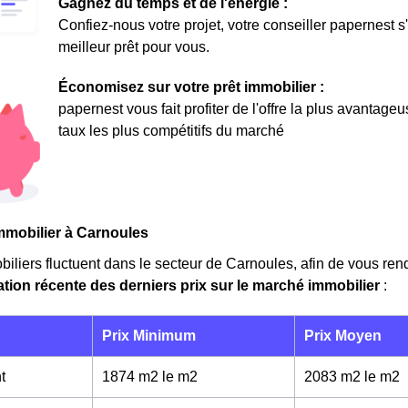
Gagnez du temps et de l'énergie :
Confiez-nous votre projet, votre conseiller papernest s
meilleur prêt pour vous.
Économisez sur votre prêt immobilier :
papernest vous fait profiter de l'offre la plus avantage
taux les plus compétitifs du marché
mmobilier à Carnoules
biliers fluctuent dans le secteur de Carnoules, afin de vous ren
ation récente des derniers prix sur le marché immobilier
:
Prix Minimum
Prix Moyen
t
1874 m2 le m
2
2083 m2 le m
2