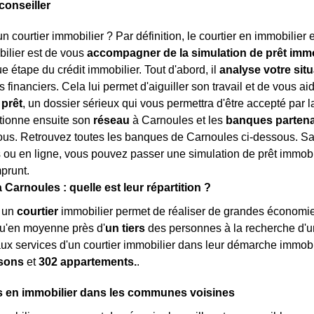
conseiller
n courtier immobilier ? Par définition, le courtier en immobilier 
bilier est de vous
accompagner de la simulation de prêt immob
e étape du crédit immobilier. Tout d'abord, il
analyse votre situ
 financiers. Cela lui permet d'aiguiller son travail et de vous ai
prêt
, un dossier sérieux qui vous permettra d'être accepté par l
ctionne ensuite son
réseau
à Carnoules et les
banques partena
us. Retrouvez toutes les banques de Carnoules ci-dessous. Sach
ou en ligne, vous pouvez passer une simulation de prêt immobili
prunt.
Carnoules : quelle est leur répartition ?
à un
courtier
immobilier permet de réaliser de grandes économies
qu'en moyenne près d'
un tiers
des personnes à la recherche d'
aux services d'un courtier immobilier dans leur démarche immobi
sons
et
302 appartements.
.
s en immobilier dans les communes voisines