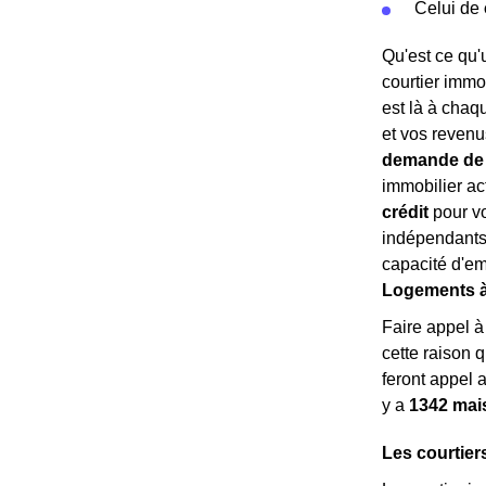
Celui de
Qu'est ce qu'u
courtier immo
est là à chaqu
et vos revenus
demande de 
immobilier a
crédit
pour vo
indépendants 
capacité d'em
Logements à 
Faire appel 
cette raison 
feront appel 
y a
1342 mai
Les courtier