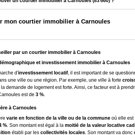
ver un courtier immobilier à Carnoules (83 660) ?
r mon courtier immobilier à Carnoules
seiller par un courtier immobilier à Carnoules
démographique et investissement immobilier à Carnoules
arche d'
investissement locatif
, il est important de se question
ns une ville ou une région. Par exemple, une ville à forte
croi
ù la demande de logement est forte. Ainsi, ce facteur est à pren
Carnoules est de
3 %
.
ière à Carnoules
ère
varie en fonction de la ville ou de la commune
où elle es
4 %
. Son montant est égal à la
moitié de la valeur locative cad
ition
établi par les
collectivités locales
. Son montant va donc 