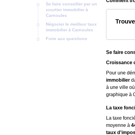
Comment trou
Se faire conseiller par un
courtier immobilier à
Carnoules
Trouve
Négocier le meilleur taux
immobilier à Carnoules
Foire aux questions
Se faire con
Croissance 
Pour une dém
immobilier
da
à une ville o
graphique à 
La taxe fonc
La taxe fonci
moyenne à
4
taux d'impos