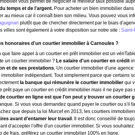
mmobilier vous permet de négocier le meilleur taux possible aupr
u temps et de l'argent.
Pour acheter un bien immobilier dans l
er au mieux car il connaît bien son milieu. Vous pouvez vous inf
aguignan
plutôt que de chercher directement par le biais d'agenc
 villes sont également à votre disposition sur notre site :
Saint
es honoraires d'un courtier immobilier à Carnoules ?
in que faire appel à un courtier en prêt immobilier est un vériTab
e un courtier immobilier ?
Le salaire d'un courtier en crédit
i
ion et de ses prestations
. Un courtier immobilier d'une agence
r immobilier indépendant. Tout simplement parce que certains so
rectement
la banque qui rémunère le courtier immobilier
qui v
prêt paye un courtier en crédit immobilier mais il ne paye pas d
e courtier en ligne est que l'on peut y trouver un courtier g
anque. Si vous vous demandez quand payer le courtier ou s'il fau
achez que depuis la loi Murcef en 2013, les courtiers immobilier
ires avant d'entamer leur travail
. Il est donc conseillé de touj
nt d'accepter l'offre d'un courtier immobilier. Si vous souhaitez
p de frais, préférez un courtier immobilier 100% en ligne.