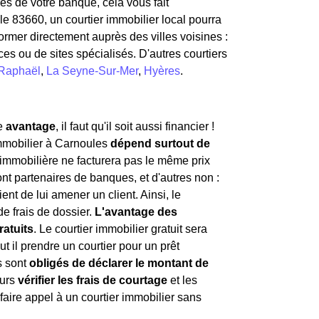
ès de votre banque, cela vous fait
e 83660, un courtier immobilier local pourra
ormer directement auprès des villes voisines :
es ou de sites spécialisés. D'autres courtiers
-Raphaël
,
La Seyne-Sur-Mer
,
Hyères
.
le
avantage
, il faut qu'il soit aussi financier !
mmobilier à Carnoules
dépend surtout de
 immobilière ne facturera pas le même prix
nt partenaires de banques, et d'autres non :
ient de lui amener un client. Ainsi, le
e frais de dossier.
L'avantage des
ratuits
. Le courtier immobilier gratuit sera
t il prendre un courtier pour un prêt
s sont
obligés de déclarer le montant de
ours
vérifier les frais de courtage
et les
 faire appel à un courtier immobilier sans