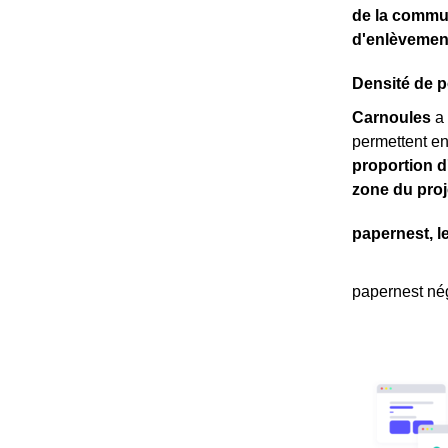
de la comm
d'enlèvemen
Densité de p
Carnoules
a 
permettent en
proportion d
zone du proj
papernest, l
papernest nég