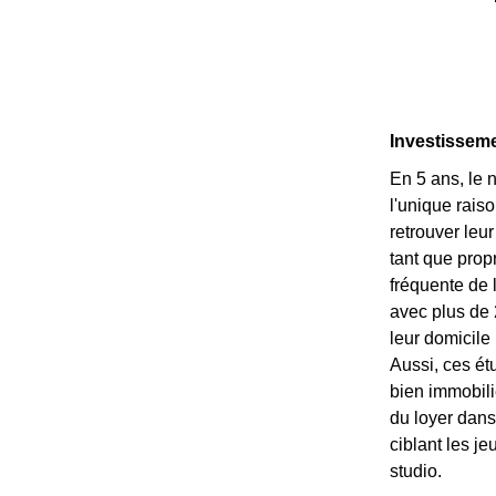
Investissemen
En 5 ans, le 
l'unique rais
retrouver leu
tant que prop
fréquente de 
avec plus de 
leur domicile
Aussi, ces ét
bien immobili
du loyer dans
ciblant les j
studio.