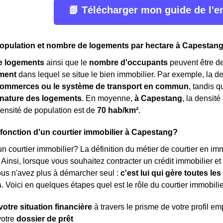
📗 Télécharger mon guide de l'
population et nombre de logements par hectare à Capestan
e logements
ainsi que le
nombre d'occupants
peuvent être de
ment
dans lequel se situe le bien immobilier. Par exemple, la 
ommerces ou le système de transport en commun
, tandis 
a nature des logements
. En moyenne,
à Capestang
, la densit
densité de population est de
70 hab/km²
.
a fonction d'un courtier immobilier à Capestang?
n courtier immobilier? La définition du métier de courtier en immob
. Ainsi, lorsque vous souhaitez contracter un crédit immobilier e
ous n'avez plus à démarcher seul :
c'est lui qui gère toutes l
s
. Voici en quelques étapes quel est le rôle du courtier immobilie
votre situation financière
à travers le prisme de votre profil e
votre
dossier de prêt