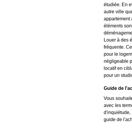
étudiée. En e
autre ville qu
appartement à 
éléments sont 
déménagement 
Louer à des é
fréquente. Ce
pour le logem
négligeable p
locatif en ci
pour un studi
Guide de l'a
Vous souhaite
avec les ter
d'inquiétude,
guide de l'ach