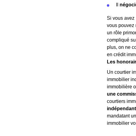
Il
négoci
Si vous avez 
vous pouvez r
un rôle primo
compliqué sur
plus, on ne c
en crédit imm
Les honorair
Un courtier i
immobilier in
immobilière o
une commissi
courtiers imm
indépendant
mandatant un 
immobilier v