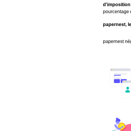
d'imposition
pourcentage 
papernest, l
papernest nég