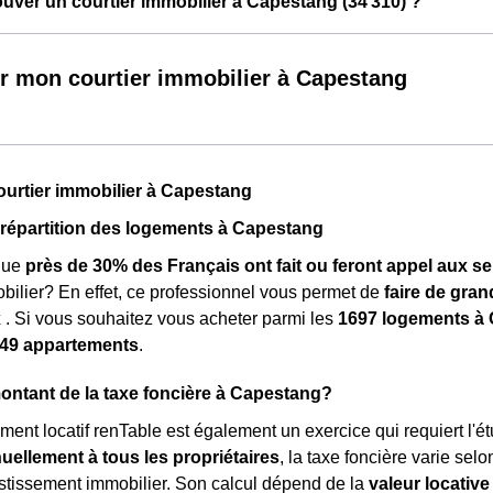
ver un courtier immobilier à Capestang (34 310) ?
r mon courtier immobilier à Capestang
ourtier immobilier à Capestang
a répartition des logements à Capestang
que
près de 30% des Français ont fait ou feront appel aux se
obilier? En effet, ce professionnel vous permet de
faire de gra
x
. Si vous souhaitez vous acheter parmi les
1697 logements à
49 appartements
.
montant de la taxe foncière à Capestang?
ment locatif renTable est également un exercice qui requiert l'é
ellement à tous les propriétaires
, la taxe foncière varie selo
estissement immobilier. Son calcul dépend de la
valeur locative