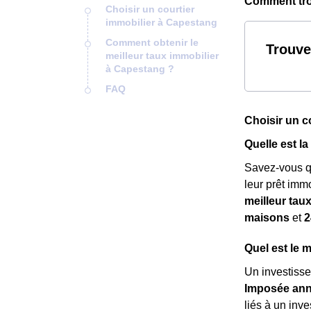
Comment trou
Choisir un courtier
immobilier à Capestang
Comment obtenir le
Trouve
meilleur taux immobilier
à Capestang ?
FAQ
Choisir un c
Quelle est l
Savez-vous 
leur prêt imm
meilleur tau
maisons
et
2
Quel est le 
Un investisse
Imposée annu
liés à un inv