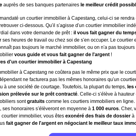
e
auprès de ses banques partenaires
le meilleur crédit possib
mandaté un courtier immobilier à Capestang, celui-ci se rendr
etrouver ci-dessous. Qu'il s'agisse d'un courtier immobilier ind
rdial dans votre demande de prêt :
il vous fait gagner du temps
 ses heures de travail ou chez soi de s'en occuper. Le courtie
onnaît pas toujours le marché immobilier, ou on n'a pas toujours 
obilier
vous guide et vous fait gagner de l'argent
!
es d'un courtier immobilier à Capestang
mmobilier à Capestang ne coûtera pas le même prix que le courtie
dépendant ne facturera pas les mêmes honoraires qu'un courtie
u à une société de courtage. Toutefois, la plupart du temps,
les
on prélevée sur le prêt contracté
. Celle-ci s'élève à hauteur 
obiliers sont
gratuits
comme les courtiers immobiliers en ligne
, ses honoraires s'élèveront en moyenne à
1 000 euros
. Cher, 
courtier immobilier, vous êtes
exonéré des frais de dossier
à 
ous
fait gagner de l'argent en négociant le meilleur taux immo