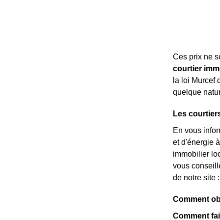
Ces prix ne 
courtier imm
la loi Murcef
quelque nature
Les courtier
En vous info
et d'énergie 
immobilier loc
vous conseill
de notre site 
Comment obte
Comment fair