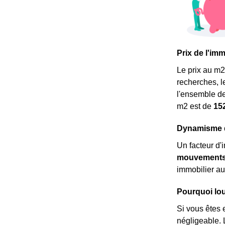
Prix de l'im
Le prix au m
2
recherches, l
l'ensemble de
m
2
est de
15
Dynamisme dé
Un facteur d'
mouvements 
immobilier au
Pourquoi lou
Si vous êtes 
négligeable. L