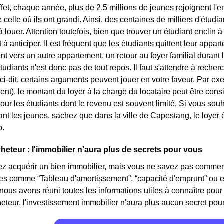
ffet, chaque année, plus de 2,5 millions de jeunes rejoignent 
e celle où ils ont grandi. Ainsi, des centaines de milliers d'étu
louer. Attention toutefois, bien que trouver un étudiant enclin à l
à anticiper. Il est fréquent que les étudiants quittent leur appar
vers un autre appartement, un retour au foyer familial durant l
tudiants n'est donc pas de tout repos. Il faut s'attendre à rech
ci-dit, certains arguments peuvent jouer en votre faveur. Par exe
ent), le montant du loyer à la charge du locataire peut être con
our les étudiants dont le revenu est souvent limité. Si vous sou
blant les jeunes, sachez que dans la ville de Capestang, le loye
o.
cheteur : l'immobilier n'aura plus de secrets pour vous
z acquérir un bien immobilier, mais vous ne savez pas comment
mes comme “Tableau d'amortissement”, “capacité d'emprunt” ou 
 nous avons réuni toutes les informations utiles à connaître pour 
eteur, l'investissement immobilier n'aura plus aucun secret pour v