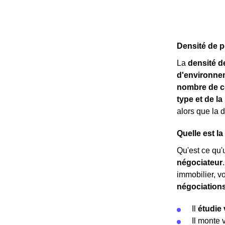
Densité de 
La
densité d
d'environne
nombre de c
type et de l
alors que la 
Quelle est l
Qu'est ce qu'u
négociateur
immobilier, v
négociation
Il
étudie 
Il monte 