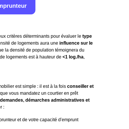
emprunteur
g
ux critères déterminants pour évaluer le
type
densité de logements aura une
influence sur le
que la densité de population témoignera du
é de logements est à hauteur de
<1 log./ha
,
ilier est simple : il est à la fois
conseiller et
t que vous mandatez un courtier en prêt
es demandes, démarches administratives et
r :
mprunteur et de votre capacité d'emprunt