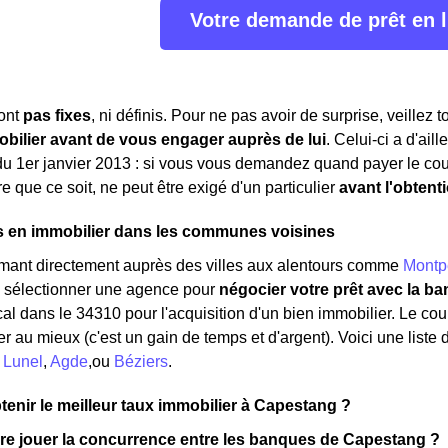
Votre demande de prêt en 
sont
pas fixes
, ni définis. Pour ne pas avoir de surprise, veillez 
obilier avant de vous engager auprès de lui
. Celui-ci a d'ail
 du 1er janvier 2013 : si vous vous demandez quand payer le cou
 que ce soit, ne peut être exigé d'un particulier
avant l'obtent
s en immobilier dans les communes voisines
rmant directement auprès des villes aux alentours comme
Montpe
à sélectionner une agence pour
négocier votre prêt avec la ba
al dans le 34310 pour l'acquisition d'un bien immobilier. Le cour
er au mieux (c'est un gain de temps et d'argent). Voici une liste
:
Lunel
,
Agde
,ou
Béziers
.
nir le meilleur taux immobilier à Capestang ?
e jouer la concurrence entre les banques de Capestang ?