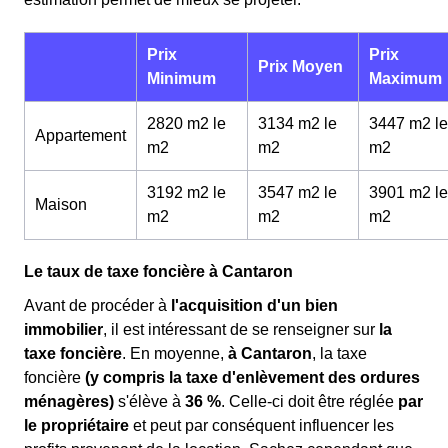
Prix
Prix
Prix Moyen
Minimum
Maximum
2820 m2 le
3134 m2 le
3447 m2 le
Appartement
m
2
m
2
m
2
3192 m2 le
3547 m2 le
3901 m2 le
Maison
m
2
m
2
m
2
Le taux de taxe foncière à Cantaron
Avant de procéder à
l'acquisition d'un bien
immobilier
, il est intéressant de se renseigner sur
la
taxe foncière
. En moyenne,
à Cantaron
, la taxe
foncière
(y compris la taxe d'enlèvement des ordures
ménagères)
s'élève à
36 %
. Celle-ci doit être réglée
par
le propriétaire
et peut par conséquent influencer les