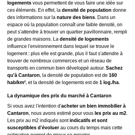
logements
vous permettent de vous faire une idée sur
ces éléments. En effet, la
densité de population
donne
des informations sur la
nature des biens
. Dans un
espace où la population connaît une faible densité, on
peut s'attendre à trouver un quartier pavillonnaire, rempli
de grandes maisons. La
densité de logements
influence l'environnement dans lequel se trouve le
logement : plus elle est grande, plus il faut s'attendre à
trouver de nombreux commerces et un réseau de
transports en commun bien développé autour.
Sachez
qu'à Cantaron
, la densité de population est de
160
hab/km²
, et la densité de logements est de
1 log./ha
.
La dynamique des prix du marché à Cantaron
Si vous avez l'intention d'
acheter un bien immobilier à
Cantaron
, nous avons estimé pour vous
les prix au m
2
.
Les prix au m
2
indiqués sont
indicatifs et sont
susceptibles d'évoluer
au cours du temps mais cette
estimation permet de mieux se projeter.