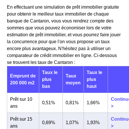
En effectuant une simulation de prêt immobilier gratuite
pour obtenir le meilleur taux immobilier de chaque
banque de Cantaron, vous vous rendrez compte des
sommes que vous pouvez économiser lors de votre
estimation de prêt immobilier, et vous pourrez faire jouer
la concurrence pour que l'on vous propose un taux
encore plus avantageux. N'hésitez pas à utiliser un
comparateur de crédit immobilier en ligne. Ci-dessous
se trouvent les taux de Cantaron :
Taux le
Taux le
Emprunt de
Taux
plus
plus
200 000 m2
moyen
bas
haut
Prêt sur 10
Continu
0,51%
0,81%
1,66%
ans
>
Prêt sur 15
Continu
0,69%
1,07%
1,93%
ans
>