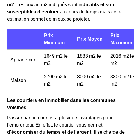
m
2
. Les prix au m
2
indiqués sont
indicatifs et sont
susceptibles d'évoluer
au cours du temps mais cette
estimation permet de mieux se projeter.
Prix
Prix
Prix Moyen
Minimum
Maximum
1649 m2 le
1833 m2 le
2016 m2 le
Appartement
m
2
m
2
m
2
2700 m2 le
3000 m2 le
3300 m2 le
Maison
m
2
m
2
m
2
Les courtiers en immobilier dans les communes
voisines
Passer par un courtier a plusieurs avantages pour
l'emprunteur. En effet, le courtier vous permet
d'économiser du temps et de l'argent.
Il se charge de