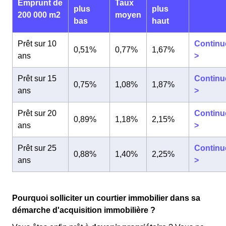
Emprunt de
Taux
plus
plus
200 000 m2
moyen
bas
haut
Prêt sur 10
Continu
0,51%
0,77%
1,67%
ans
>
Prêt sur 15
Continu
0,75%
1,08%
1,87%
ans
>
Prêt sur 20
Continu
0,89%
1,18%
2,15%
ans
>
Prêt sur 25
Continu
0,88%
1,40%
2,25%
ans
>
Pourquoi solliciter un courtier immobilier dans sa
démarche d'acquisition immobilière ?