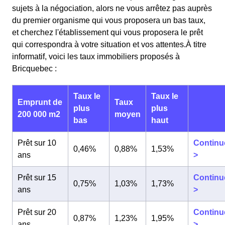
sujets à la négociation, alors ne vous arrêtez pas auprès
du premier organisme qui vous proposera un bas taux,
et cherchez l'établissement qui vous proposera le prêt
qui correspondra à votre situation et vos attentes.À titre
informatif, voici les taux immobiliers proposés à
Bricquebec :
Taux le
Taux le
Emprunt de
Taux
plus
plus
200 000 m2
moyen
bas
haut
Prêt sur 10
Continu
0,46%
0,88%
1,53%
ans
>
Prêt sur 15
Continu
0,75%
1,03%
1,73%
ans
>
Prêt sur 20
Continu
0,87%
1,23%
1,95%
ans
>