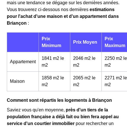
mais une tendance se dégage sur les dernières années.
Vous trouverez ci-dessous nos dernières
estimations
pour l'achat d'une maison et d'un appartement dans
Briançon
:
Prix
Prix
Prix Moyen
Minimum
Maximum
1841 m2 le
2046 m2 le
2250 m2 le
Appartement
m
2
m
2
m
2
1858 m2 le
2065 m2 le
2271 m2 le
Maison
m
2
m
2
m
2
Comment sont répartis les logements à Briançon
Saviez vous qu'en moyenne,
près d'un tiers de la
population française a déjà fait ou bien fera appel au
service d'un courtier immobilier
pour rechercher un