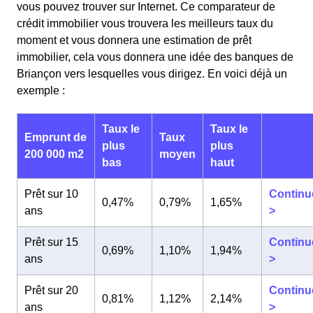
vous pouvez trouver sur Internet. Ce comparateur de
crédit immobilier vous trouvera les meilleurs taux du
moment et vous donnera une estimation de prêt
immobilier, cela vous donnera une idée des banques de
Briançon vers lesquelles vous dirigez. En voici déjà un
exemple :
Taux le
Taux le
Emprunt de
Taux
plus
plus
200 000 m2
moyen
bas
haut
Prêt sur 10
Continu
0,47%
0,79%
1,65%
ans
>
Prêt sur 15
Continu
0,69%
1,10%
1,94%
ans
>
Prêt sur 20
Continu
0,81%
1,12%
2,14%
ans
>