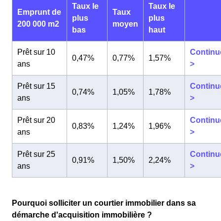
Taux le
Taux le
Emprunt de
Taux
plus
plus
200 000 m2
moyen
bas
haut
Prêt sur 10
Continu
0,47%
0,77%
1,57%
ans
>
Prêt sur 15
Continu
0,74%
1,05%
1,78%
ans
>
Prêt sur 20
Continu
0,83%
1,24%
1,96%
ans
>
Prêt sur 25
Continu
0,91%
1,50%
2,24%
ans
>
Pourquoi solliciter un courtier immobilier dans sa
démarche d'acquisition immobilière ?