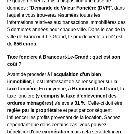
le gouvernement a mis à disposition une base de
données : “
Demande de Valeur Foncière (DVF)
“, dans
laquelle vous trouverez résumées toutes les
informations relatives aux transactions immobilières des
5 dernières années pour chaque ville. Dans le cas de la
ville de Brancourt-Le-Grand, le prix de vente au m
2
est
de
856 euros
.
Taxe foncière à Brancourt-Le-Grand : quel est son
coût ?
Avant de procéder à
l'acquisition d'un bien
immobilier
, il est intéressant de se renseigner sur
la
taxe foncière
. En moyenne,
à Brancourt-Le-Grand
, la
taxe foncière
(y compris la taxe d'enlèvement des
ordures ménagères)
s'élève à
31 %
. Celle-ci doit être
réglée
par le propriétaire
et peut par conséquent
influencer les profits provenant de la location. Sachez
cependant que dans certains cas, vous pouvez
bénéficier d'une
exonération
mais cela sera défini
en