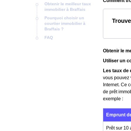
Comment trou
Obtenir le meilleur taux
immobilier à Braffais
Pourquoi choisir un
Trouve
courtier immobilier à
Braffais ?
FAQ
Obtenir le me
Utiliser un 
Les taux de 
vous pouvez v
Internet. Ce 
de prêt immob
exemple :
Emprunt de
Prêt sur 10