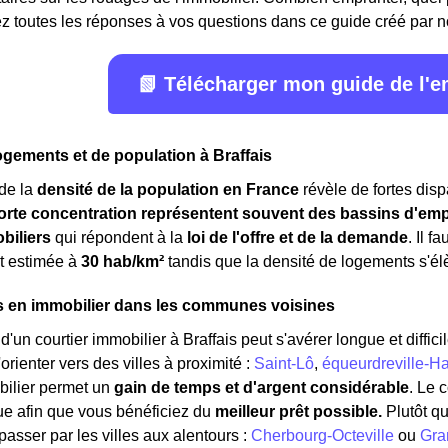
z toutes les réponses à vos questions dans ce guide créé par n
📗 Télécharger mon guide de l'
ogements et de population à Braffais
de la
densité de la population en France
révèle de fortes dispa
orte concentration représentent souvent des bassins d'emp
biliers
qui répondent à la
loi de l'offre et de la demande
. Il f
t estimée à
30 hab/km²
tandis que la densité de logements s'é
s en immobilier dans les communes voisines
'un courtier immobilier à Braffais peut s'avérer longue et difficil
orienter vers des villes à proximité :
Saint-Lô
,
équeurdreville-Ha
bilier permet un
gain de temps et d'argent considérable
. Le 
ue afin que vous bénéficiez du
meilleur prêt possible.
Plutôt q
asser par les villes aux alentours :
Cherbourg-Octeville
ou
Gra