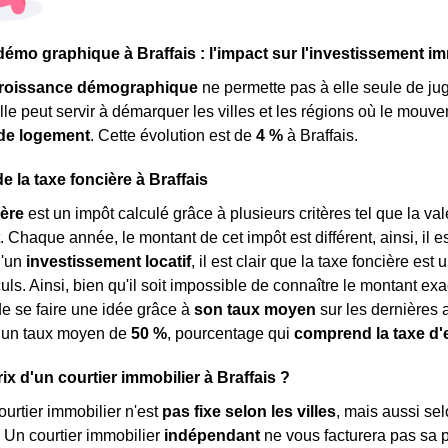
émo graphique à Braffais : l'impact sur l'investissement im
roissance démographique
ne permette pas à elle seule de ju
elle peut servir à démarquer les villes et les régions où le mouv
de logement
. Cette évolution est de
4 %
à Braffais.
e la taxe foncière à Braffais
ière
est un impôt calculé grâce à plusieurs critères tel que la va
haque année, le montant de cet impôt est différent, ainsi, il est d
d'un
investissement locatif
, il est clair que la taxe foncière e
ls. Ainsi, bien qu'il soit impossible de connaître le montant exac
de se faire une idée grâce à
son taux moyen
sur les dernières a
à un taux moyen de
50 %
, pourcentage qui
comprend la taxe d
rix d'un courtier immobilier à Braffais ?
ourtier immobilier n'est
pas fixe selon les villes
, mais aussi sel
 Un courtier immobilier
indépendant
ne vous facturera pas sa 