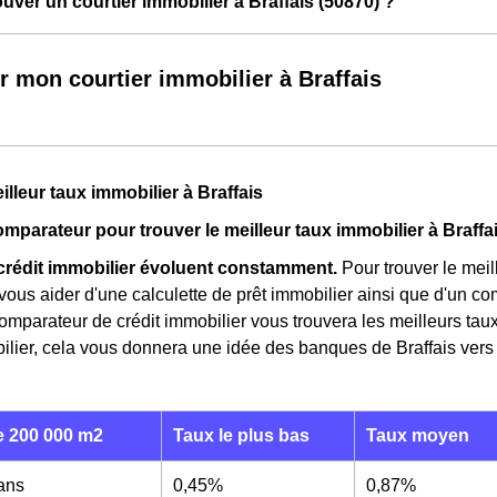
ver un courtier immobilier à Braffais (50870) ?
r mon courtier immobilier à Braffais
illeur taux immobilier à Braffais
comparateur pour trouver le meilleur taux immobilier à Braffa
crédit immobilier évoluent constamment.
Pour trouver le meill
ous aider d'une calculette de prêt immobilier ainsi que d'un co
comparateur de crédit immobilier vous trouvera les meilleurs t
ilier, cela vous donnera une idée des banques de Braffais vers 
 200 000 m2
Taux le plus bas
Taux moyen
 ans
0,45%
0,87%