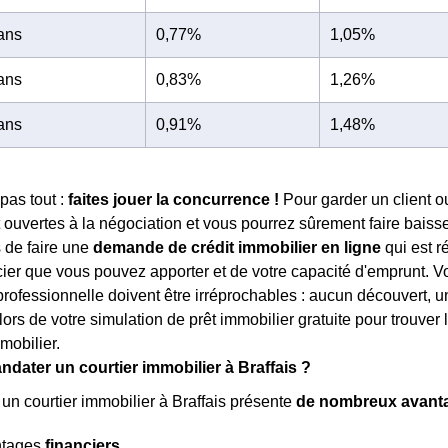
 ans
0,77%
1,05%
 ans
0,83%
1,26%
 ans
0,91%
1,48%
pas tout :
faites jouer la concurrence !
Pour garder un client o
ouvertes à la négociation et vous pourrez sûrement faire baisser 
 de faire une
demande de crédit immobilier en ligne
qui est r
ncier que vous pouvez apporter et de votre capacité d'emprunt. Vot
 professionnelle doivent être irréprochables : aucun découvert, 
lors de votre simulation de prêt immobilier gratuite pour trouver 
mobilier.
dater un courtier immobilier à Braffais ?
 un courtier immobilier à Braffais présente
de nombreux avant
ntages
financiers