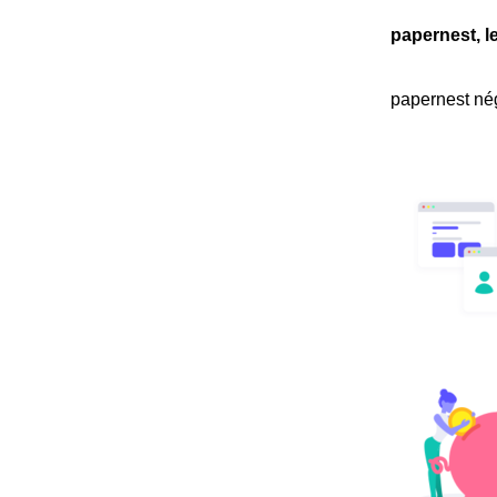
papernest, l
papernest nég