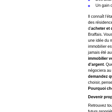
Un gain 
Il connaît l'é
des résidence
d'
acheter et 
Braffais. Vou
une idée du m
immobilier es
jamais été au
immobilier v
d'argent
. Qu
négociera au
demandez qu
choisir, pense
Pourquoi cho
Devenir propr
Retrouvez tous
futurs propri