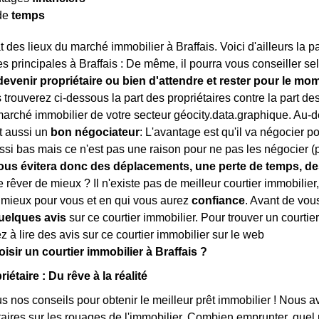
de
temps
tat des lieux du marché immobilier à Braffais. Voici d'ailleurs la
s principales à Braffais : De même, il pourra vous conseiller sel
devenir propriétaire ou bien d'attendre et rester pour le mom
s trouverez ci-dessous la part des propriétaires contre la part d
arché immobilier de votre secteur géocity.data.graphique. Au-del
t aussi un
bon négociateur
: L'avantage est qu'il va négocier p
ssi bas mais ce n'est pas une raison pour ne pas les négocier (
ous évitera donc des déplacements, une perte de temps, des
e rêver de mieux ? Il n'existe pas de meilleur courtier immobilier,
 mieux pour vous et en qui vous aurez
confiance
. Avant de vous
elques avis
sur ce courtier immobilier. Pour trouver un courtie
z à lire des avis sur ce courtier immobilier sur le web
isir un courtier immobilier à Braffais ?
iétaire : Du rêve à la réalité
 nos conseils pour obtenir le meilleur prêt immobilier ! Nous avon
étaires sur les rouages de l'immobilier. Combien emprunter, quel