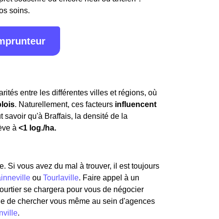
os soins.
emprunteur
rités entre les différentes villes et régions, où
lois
. Naturellement, ces facteurs
influencent
aut savoir qu'à Braffais, la densité de la
lève à
<1 log./ha.
e. Si vous avez du mal à trouver, il est toujours
inneville
ou
Tourlaville
. Faire appel à un
courtier se chargera pour vous de négocier
ue de chercher vous même au sein d'agences
nville
.