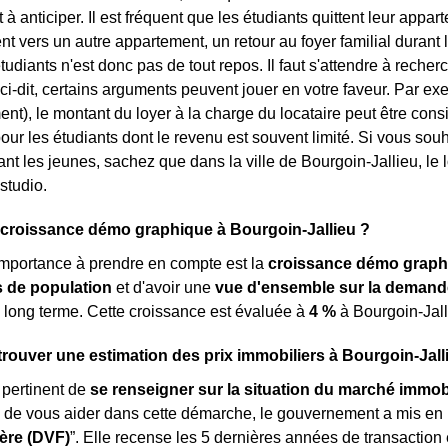
à anticiper. Il est fréquent que les étudiants quittent leur appar
vers un autre appartement, un retour au foyer familial durant l
tudiants n'est donc pas de tout repos. Il faut s'attendre à rech
ci-dit, certains arguments peuvent jouer en votre faveur. Par exe
ent), le montant du loyer à la charge du locataire peut être con
our les étudiants dont le revenu est souvent limité. Si vous sou
blant les jeunes, sachez que dans la ville de Bourgoin-Jallieu, l
studio.
 croissance démo graphique à Bourgoin-Jallieu ?
importance à prendre en compte est la
croissance démo graph
de population
et d'avoir une
vue d'ensemble sur la demand
 long terme. Cette croissance est évaluée à
4 %
à Bourgoin-Jall
ouver une estimation des prix immobiliers à Bourgoin-Jall
s pertinent de
se renseigner sur la situation du marché immobi
n de vous aider dans cette démarche, le gouvernement a mis en
ère (DVF)
”. Elle recense les 5 dernières années de transaction