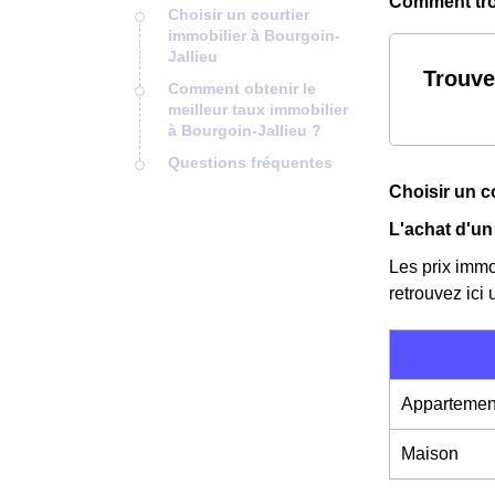
Comment trou
Choisir un courtier
immobilier à Bourgoin-
Jallieu
Trouve
Comment obtenir le
meilleur taux immobilier
à Bourgoin-Jallieu ?
Questions fréquentes
Choisir un c
L'achat d'un
Les prix immo
retrouvez ici
Appartemen
Maison