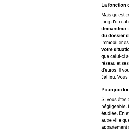
La fonction 
Mais qu'est c
joug d'un cab
demandeur
d
du dossier d
immobilier est
votre situati
que celui-ci s
réseau et ses
d'euros. Il vo
Jallieu. Vous
Pourquoi lou
Si vous êtes 
négligeable. L
étudiée. En e
autre ville qu
appartement à 