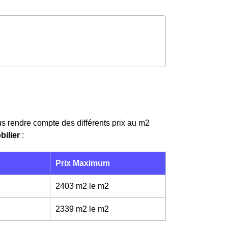
us rendre compte des différents prix au m
2
bilier
:
Prix Maximum
2403 m2 le m
2
2339 m2 le m
2