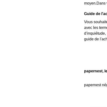
moyen.Dans vo
Guide de l'a
Vous souhaite
avec les ter
d'inquiétude,
guide de l'ach
papernest, l
papernest nég