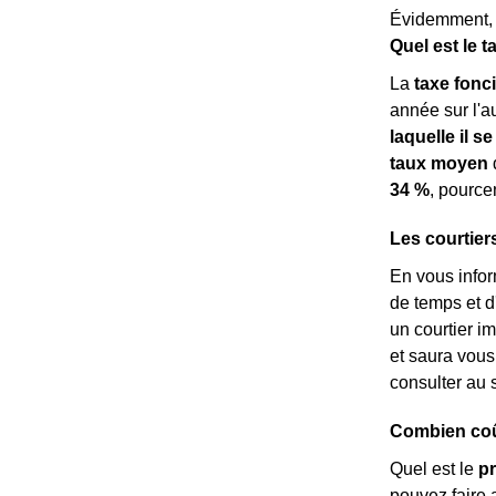
Évidemment, 
Quel est le 
La
taxe fonc
année sur l'au
laquelle il se
taux moyen
d
34 %
, pource
Les courtier
En vous info
de temps et d
un courtier im
et saura vous
consulter au s
Combien coût
Quel est le
pr
pouvez faire 