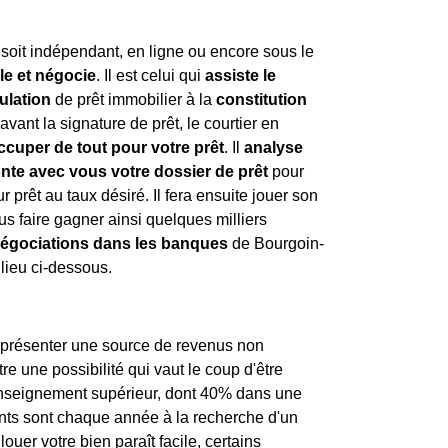
l soit indépendant, en ligne ou encore sous le
lle et négocie
. Il est celui qui
assiste le
ulation
de prêt immobilier à la
constitution
avant la signature de prêt, le courtier en
ccuper de tout pour votre prêt
. Il
analyse
nte avec vous votre dossier de prêt
pour
r prêt au taux désiré. Il fera ensuite jouer son
us faire gagner ainsi quelques milliers
négociations dans les banques
de Bourgoin-
llieu ci-dessous.
représenter une source de revenus non
re une possibilité qui vaut le coup d'être
l'enseignement supérieur, dont 40% dans une
diants sont chaque année à la recherche d'un
ouer votre bien paraît facile, certains