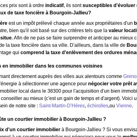
ces prix sont à ordre
indicatif
, ils sont
susceptibles d'évoluer
taux de taxe foncière à Bourgoin-Jallieu?
ière
est un impôt prélevé chaque année aux propriétaires d'un
b
tre, bien qu'il soit basé sur des critères tels que la
valeur locat
 situe
. Afin de ne pas se faire surprendre et anticiper au mieux ce
e la taxe foncière dans sa ville. D'ailleurs, dans la ville de
Bour
ntage qui
comprend la taxe d'enlèvement des ordures ména
s en immobilier dans les communes voisines
rmant directement auprès des villes aux alentours comme
Greno
'énergie à sélectionner une agence pour
négocier votre prêt 
mobilier local dans le 38300 pour l'acquisition d'un bien immobil
 conseiller au mieux (c'est un gain de temps et d'argent). Voici 
ein de notre site :
Saint-Martin-D'Hères
,
échirolles
,ou
Vienne
.
e un courtier immobilier à Bourgoin-Jallieu ?
ix d'un courtier immobilier
à Bourgoin-Jallieu ? Si vous envisa
appel à un courtier immobilier qui négociera pour vous le
meille