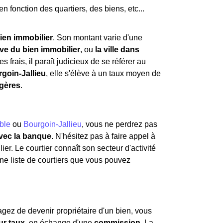
en fonction des quartiers, des biens, etc...
ien immobilier
. Son montant varie d'une
ive du bien immobilier
, ou
la ville dans
s frais, il paraît judicieux de se référer au
goin-Jallieu
, elle s'élève à un taux moyen de
gères
.
ble
ou
Bourgoin-Jallieu
, vous ne perdrez pas
avec la banque.
N'hésitez pas à faire appel à
ier. Le courtier connaît son secteur d'activité
une liste de courtiers que vous pouvez
gez de devenir propriétaire d'un bien, vous
ur taux
, en échange d'une
commission
. La