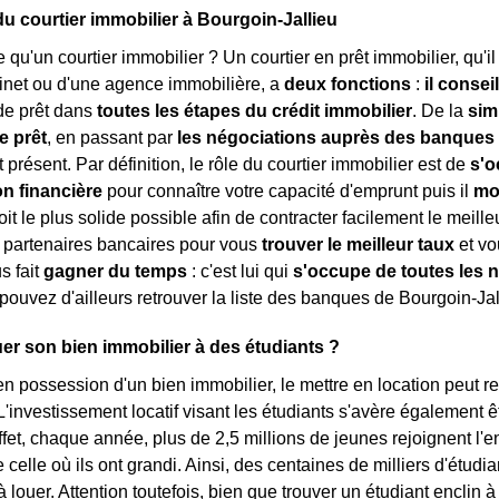
du courtier immobilier à Bourgoin-Jallieu
e qu'un courtier immobilier ? Un courtier en prêt immobilier, qu'i
inet ou d'une agence immobilière, a
deux fonctions
:
il consei
e prêt dans
toutes les étapes du crédit immobilier
. De la
sim
e prêt
, en passant par
les négociations auprès des banques
 présent. Par définition, le rôle du courtier immobilier est de
s'o
on financière
pour connaître votre capacité d'emprunt puis il
mo
oit le plus solide possible afin de contracter facilement le meilleu
 partenaires bancaires pour vous
trouver le meilleur taux
et vo
us fait
gagner du temps
: c'est lui qui
s'occupe de toutes les 
 pouvez d'ailleurs retrouver la liste des banques de Bourgoin-Ja
er son bien immobilier à des étudiants ?
en possession d'un bien immobilier, le mettre en location peut 
'investissement locatif visant les étudiants s'avère également êt
ffet, chaque année, plus de 2,5 millions de jeunes rejoignent 
e celle où ils ont grandi. Ainsi, des centaines de milliers d'étu
louer. Attention toutefois, bien que trouver un étudiant enclin à l