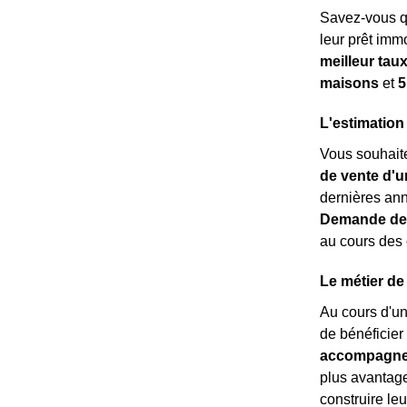
Savez-vous 
leur prêt imm
meilleur tau
maisons
et
5
L'estimation
Vous souhaitez
de vente d'u
dernières an
Demande de 
au cours des 
Le métier de 
Au cours d'u
de bénéficier
accompagne 
plus avantage
construire leu