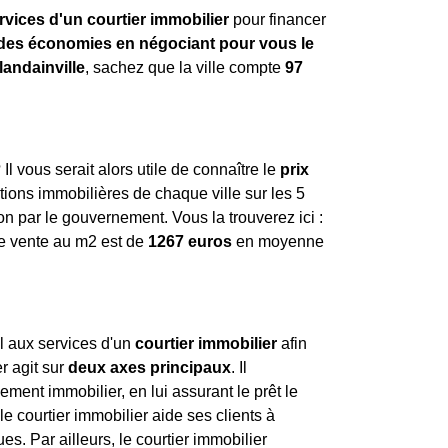
rvices d'un courtier immobilier
pour financer
ndes économies en négociant pour vous le
andainville
, sachez que la ville compte
97
 Il vous serait alors utile de connaître le
prix
tions immobilières de chaque ville sur les 5
on par le gouvernement. Vous la trouverez ici :
de vente au m
2
est de
1267 euros
en moyenne
pel aux services d'un
courtier immobilier
afin
r agit sur
deux axes principaux
. Il
ment immobilier, en lui assurant le prêt le
e courtier immobilier aide ses clients à
es. Par ailleurs, le courtier immobilier