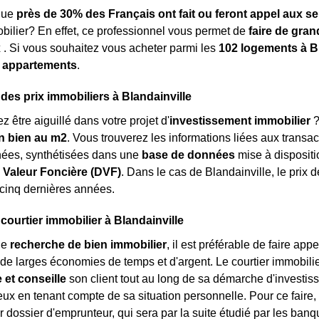
que
près de 30% des Français ont fait ou feront appel aux se
obilier? En effet, ce professionnel vous permet de
faire de gra
x
. Si vous souhaitez vous acheter parmi les
102 logements à Bl
 appartements
.
 des prix immobiliers à Blandainville
 être aiguillé dans votre projet d'
investissement immobilier
?
n bien au m
2
. Vous trouverez les informations liées aux transac
nées, synthétisées dans une
base de données
mise à dispositi
Valeur Foncière (DVF)
. Dans le cas de Blandainville, le prix 
cinq dernières années.
courtier immobilier à Blandainville
ne
recherche de bien immobilier
, il est préférable de faire ap
 de larges économies de temps et d'argent. Le courtier immobilie
et conseille
son client tout au long de sa démarche d'investisse
ux en tenant compte de sa situation personnelle. Pour ce faire, l
r dossier d'emprunteur, qui sera par la suite étudié par les banqu