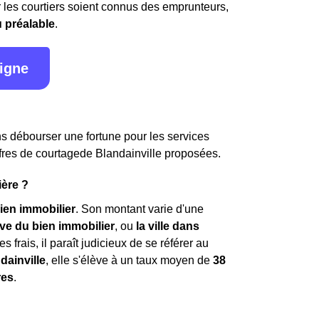
par les courtiers soient connus des emprunteurs,
u préalable
.
ligne
ans débourser une fortune pour les services
 offres de courtagede Blandainville proposées.
ière ?
ien immobilier
. Son montant varie d'une
ive du bien immobilier
, ou
la ville dans
s frais, il paraît judicieux de se référer au
dainville
, elle s'élève à un taux moyen de
38
res
.