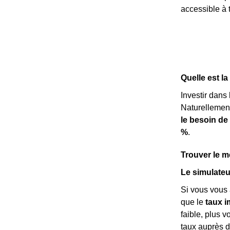
accessible à t
Quelle est l
Investir dans
Naturellemen
le besoin de
%
.
Trouver le me
Le simulateu
Si vous vous 
que le
taux i
faible, plus 
taux auprès d