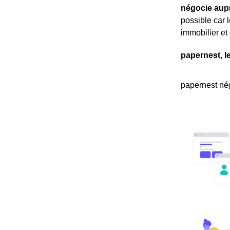
négocie aup
possible car 
immobilier et 
papernest, l
papernest nég