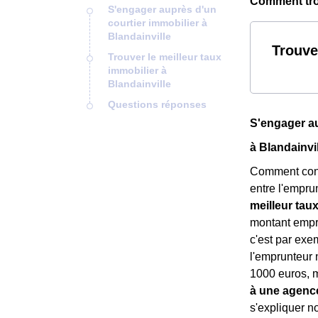
Comment trou
S'engager auprès d'un
courtier immobilier à
Blandainville
Trouve
Trouver le meilleur taux
immobilier à
Blandainville
Questions réponses
S'engager au
à Blandainvil
Comment conn
entre l'empru
meilleur tau
montant empru
c'est par exe
l'emprunteur 
1000 euros, ma
à une agence
s'expliquer 