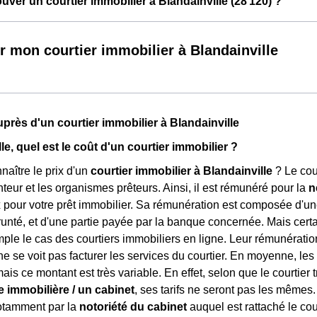
ver un courtier immobilier à Blandainville (28 120) ?
r mon courtier immobilier à Blandainville
près d'un courtier immobilier à Blandainville
le, quel est le coût d'un courtier immobilier ?
aître le prix d'un
courtier immobilier à Blandainville
? Le cou
nteur et les organismes prêteurs. Ainsi, il est rémunéré pour la
n
x
pour votre prêt immobilier. Sa rémunération est composée d'u
nté, et d'une partie payée par la banque concernée. Mais certai
mple le cas des courtiers immobiliers en ligne. Leur rémunérat
ne se voit pas facturer les services du courtier. En moyenne, les
is ce montant est très variable. En effet, selon que le courtier 
 immobilière / un cabinet
, ses tarifs ne seront pas les mêmes
notamment par la
notoriété du cabinet
auquel est rattaché le cou