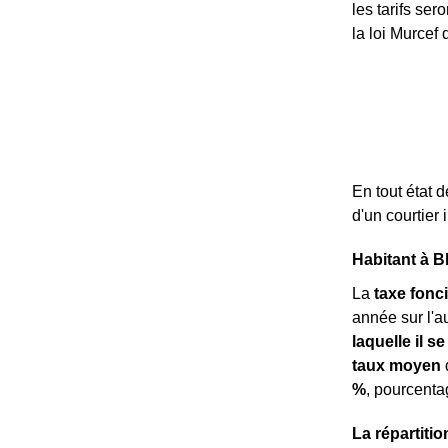
les tarifs ser
la loi Murcef
En tout état 
d'un courtier 
Habitant à B
La
taxe fonc
année sur l'au
laquelle il se
taux moyen
d
%
, pourcent
La répartiti