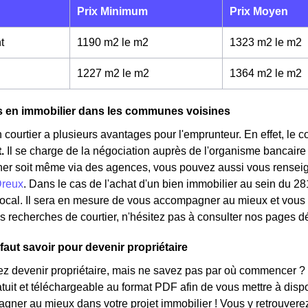
Prix Minimum
Prix Moyen
t
1190 m2 le m
2
1323 m2 le m
2
1227 m2 le m
2
1364 m2 le m
2
s en immobilier dans les communes voisines
 courtier a plusieurs avantages pour l'emprunteur. En effet, le 
t.
Il se charge de la négociation auprès de l'organisme bancaire
her soit même via des agences, vous pouvez aussi vous renseign
reux
. Dans le cas de l'achat d'un bien immobilier au sein du 2
 local. Il sera en mesure de vous accompagner au mieux et vous 
s recherches de courtier, n'hésitez pas à consulter nos pages d
 faut savoir pour devenir propriétaire
ez devenir propriétaire, mais ne savez pas par où commencer ?
ratuit et téléchargeable au format PDF afin de vous mettre à disp
ner au mieux dans votre projet immobilier ! Vous y retrouverez