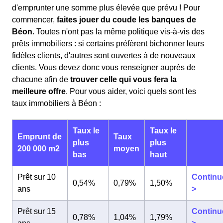
d'emprunter une somme plus élevée que prévu ! Pour
commencer,
faites jouer du coude les banques de
Béon
. Toutes n'ont pas la même politique vis-à-vis des
prêts immobiliers : si certains préfèrent bichonner leurs
fidèles clients, d'autres sont ouvertes à de nouveaux
clients. Vous devez donc vous renseigner auprès de
chacune afin de
trouver celle qui vous fera la
meilleure offre
. Pour vous aider, voici quels sont les
taux immobiliers à Béon :
Taux le
Taux le
Emprunt de
Taux
plus
plus
200 000 m2
moyen
bas
haut
Prêt sur 10
Continu
0,54%
0,79%
1,50%
ans
>
Prêt sur 15
Continu
0,78%
1,04%
1,79%