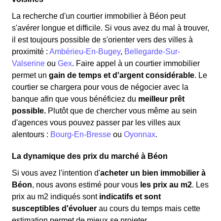
La recherche d'un courtier immobilier à Béon peut
s'avérer longue et difficile. Si vous avez du mal à trouver,
il est toujours possible de s'orienter vers des villes à
proximité :
Ambérieu-En-Bugey
,
Bellegarde-Sur-
Valserine
ou
Gex
. Faire appel à un courtier immobilier
permet un
gain de temps et d'argent considérable
. Le
courtier se chargera pour vous de négocier avec la
banque afin que vous bénéficiez du
meilleur prêt
possible.
Plutôt que de chercher vous même au sein
d'agences vous pouvez passer par les villes aux
alentours :
Bourg-En-Bresse
ou
Oyonnax
.
La dynamique des prix du marché à Béon
Si vous avez l'intention d'
acheter un bien immobilier à
Béon
, nous avons estimé pour vous
les prix au m
2
. Les
prix au m
2
indiqués sont
indicatifs et sont
susceptibles d'évoluer
au cours du temps mais cette
estimation permet de mieux se projeter.