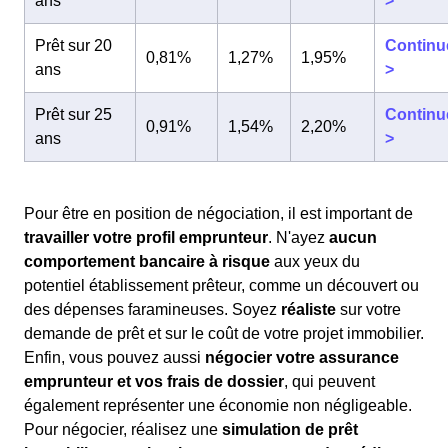
ans
>
Prêt sur 20
Continu
0,81%
1,27%
1,95%
ans
>
Prêt sur 25
Continu
0,91%
1,54%
2,20%
ans
>
Pour être en position de négociation, il est important de
travailler votre profil emprunteur
. N'ayez
aucun
comportement bancaire à risque
aux yeux du
potentiel établissement prêteur, comme un découvert ou
des dépenses faramineuses. Soyez
réaliste
sur votre
demande de prêt et sur le coût de votre projet immobilier.
Enfin, vous pouvez aussi
négocier votre assurance
emprunteur et vos frais de dossier
, qui peuvent
également représenter une économie non négligeable.
Pour négocier, réalisez une
simulation de prêt