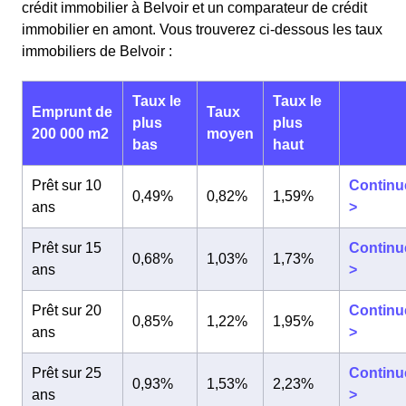
crédit immobilier à Belvoir et un comparateur de crédit
immobilier en amont. Vous trouverez ci-dessous les taux
immobiliers de Belvoir :
Taux le
Taux le
Emprunt de
Taux
plus
plus
200 000 m2
moyen
bas
haut
Prêt sur 10
Continu
0,49%
0,82%
1,59%
ans
>
Prêt sur 15
Continu
0,68%
1,03%
1,73%
ans
>
Prêt sur 20
Continu
0,85%
1,22%
1,95%
ans
>
Prêt sur 25
Continu
0,93%
1,53%
2,23%
ans
>