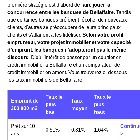
première stratégie est d'abord de
faire jouer la
concurrence entre les banques de Bellaffaire
. Tandis
que certaines banques préfèrent récolter de nouveaux
clients, d'autres se préoccupent de leurs principaux
clients et s'affairent à les fidéliser.
Selon votre profil
emprunteur, votre projet immobilier et votre capacité
d'emprunt, les banques n'adopteront pas le même
discours
. D'où l'intérêt de passer par un courtier en
crédit immobilier à Bellaffaire et un comparateur de
crédit immobilier en amont. Vous trouverez ci-dessous
les taux immobiliers de Bellaffaire :
Taux le
Taux le
Emprunt de
Taux
plus
plus
200 000 m2
moyen
bas
haut
Prêt sur 10
Continu
0,51%
0,81%
1,64%
ans
>