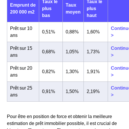
Taux le
Taux le
Emprunt de
Taux
plus
plus
200 000 m2
moyen
bas
haut
Prêt sur 10
Continu
0,51%
0,88%
1,60%
ans
>
Prêt sur 15
Continu
0,68%
1,05%
1,73%
ans
>
Prêt sur 20
Continu
0,82%
1,30%
1,91%
ans
>
Prêt sur 25
Continu
0,91%
1,50%
2,19%
ans
>
Pour être en position de force et obtenir la meilleure
estimation de prêt immobilier possible, il est crucial de