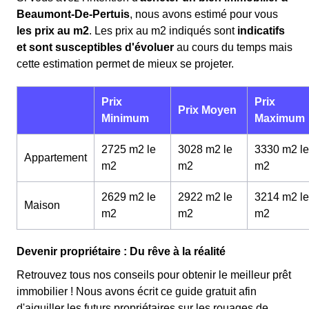
Beaumont-De-Pertuis
, nous avons estimé pour vous
les prix au m
2
. Les prix au m
2
indiqués sont
indicatifs
et sont susceptibles d'évoluer
au cours du temps mais
cette estimation permet de mieux se projeter.
Prix
Prix
Prix Moyen
Minimum
Maximum
2725 m2 le
3028 m2 le
3330 m2 le
Appartement
m
2
m
2
m
2
2629 m2 le
2922 m2 le
3214 m2 le
Maison
m
2
m
2
m
2
Devenir propriétaire : Du rêve à la réalité
Retrouvez tous nos conseils pour obtenir le meilleur prêt
immobilier ! Nous avons écrit ce guide gratuit afin
d'aiguiller les futurs propriétaires sur les rouages de