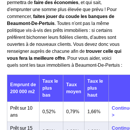
permettra de
faire des économies
, et qui sait,
d'emprunter une somme plus élevée que prévu ! Pour
commencer,
faites jouer du coude les banques de
Beaumont-De-Pertuis
. Toutes n'ont pas la même
politique vis-à-vis des prêts immobiliers : si certains
préfèrent bichonner leurs fidèles clients, d'autres sont
ouvertes à de nouveaux clients. Vous devez donc vous
renseigner auprès de chacune afin de
trouver celle qui
vous fera la meilleure offre
. Pour vous aider, voici
quels sont les taux immobiliers à Beaumont-De-Pertuis :
Taux le
Taux le
Emprunt de
Taux
plus
plus
200 000 m2
moyen
bas
haut
Prêt sur 10
Continu
0,52%
0,79%
1,66%
ans
>
Prêt sur 15
Continu