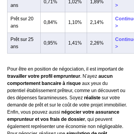
0,71%
1,02%
1,89%
ans
>
Prêt sur 20
Continu
0,84%
1,10%
2,14%
ans
>
Prêt sur 25
Continu
0,95%
1,41%
2,26%
ans
>
Pour être en position de négociation, il est important de
travailler votre profil emprunteur
. N'ayez
aucun
comportement bancaire à risque
aux yeux du
potentiel établissement prêteur, comme un découvert ou
des dépenses faramineuses. Soyez
réaliste
sur votre
demande de prêt et sur le coût de votre projet immobilier.
Enfin, vous pouvez aussi
négocier votre assurance
emprunteur et vos frais de dossier
, qui peuvent
également représenter une économie non négligeable.
Pour négocier, réalisez une
simulation de prêt