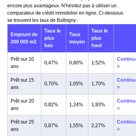
encore plus avantageux. N'hésitez pas à utiliser un
comparateur de crédit immobilier en ligne. Ci-dessous
se trouvent les taux de Balbigny :
Taux le
Taux le
Emprunt de
Taux
plus
plus
200 000 m2
moyen
bas
haut
Prêt sur 10
Continu
0,47%
0,80%
1,52%
ans
>
Prêt sur 15
Continu
0,70%
1,05%
1,70%
ans
>
Prêt sur 20
Continu
0,82%
1,24%
1,93%
ans
>
Prêt sur 25
Continu
0,87%
1,55%
2,27%
ans
>