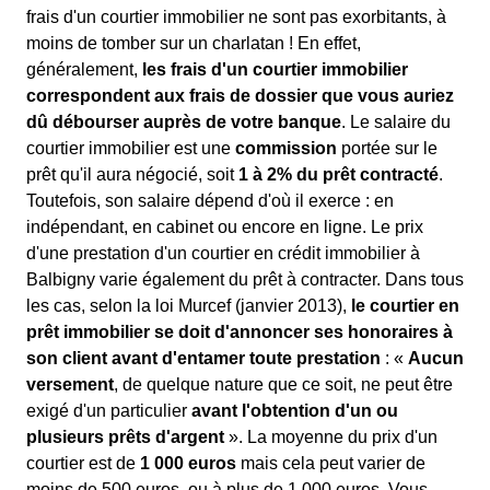
frais d'un courtier immobilier ne sont pas exorbitants, à
moins de tomber sur un charlatan ! En effet,
généralement,
les frais d'un courtier immobilier
correspondent aux frais de dossier que vous auriez
dû débourser auprès de votre banque
. Le salaire du
courtier immobilier est une
commission
portée sur le
prêt qu'il aura négocié, soit
1 à 2% du prêt contracté
.
Toutefois, son salaire dépend d'où il exerce : en
indépendant, en cabinet ou encore en ligne. Le prix
d'une prestation d'un courtier en crédit immobilier à
Balbigny varie également du prêt à contracter. Dans tous
les cas, selon la loi Murcef (janvier 2013),
le courtier en
prêt immobilier se doit d'annoncer ses honoraires à
son client avant d'entamer toute prestation
: «
Aucun
versement
, de quelque nature que ce soit, ne peut être
exigé d'un particulier
avant l'obtention d'un ou
plusieurs prêts d'argent
». La moyenne du prix d'un
courtier est de
1 000 euros
mais cela peut varier de
moins de 500 euros, ou à plus de 1 000 euros. Vous