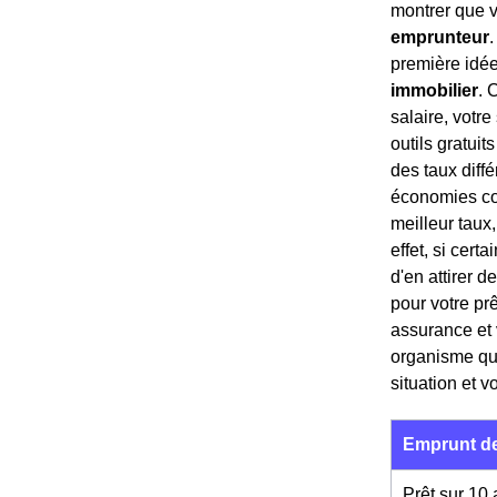
montrer que v
emprunteur
.
première idée
immobilier
. 
salaire, votr
outils gratui
des taux diff
économies con
meilleur taux,
effet, si cert
d'en attirer 
pour votre pr
assurance et 
organisme qui
situation et v
Emprunt de
Prêt sur 10