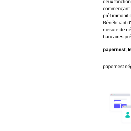
deux fonction
commençant pa
prêt immobilie
Bénéficiant d
mesure de né
bancaires pré
papernest, l
papernest nég