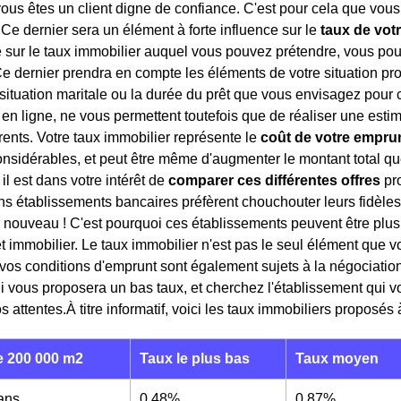
ous êtes un client digne de confiance. C'est pour cela que vous
 Ce dernier sera un élément à forte influence sur le
taux de votr
 sur le taux immobilier auquel vous pouvez prétendre, vous pou
Ce dernier prendra en compte les éléments de votre situation pro
e situation maritale ou la durée du prêt que vous envisagez pour 
ts en ligne, ne vous permettent toutefois que de réaliser une es
érents. Votre taux immobilier représente le
coût de votre empru
sidérables, et peut être même d'augmenter le montant total que
 il est dans votre intérêt de
comparer ces différentes offres
pro
ains établissements bancaires préfèrent chouchouter leurs fidèles
de nouveau ! C'est pourquoi ces établissements peuvent être plu
êt immobilier. Le taux immobilier n'est pas le seul élément que 
vos conditions d'emprunt sont également sujets à la négociation
 vous proposera un bas taux, et cherchez l'établissement qui vo
os attentes.À titre informatif, voici les taux immobiliers proposés
 200 000 m2
Taux le plus bas
Taux moyen
 ans
0,48%
0,87%