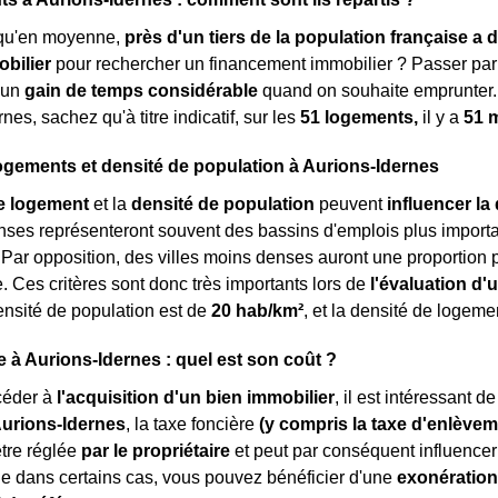
qu'en moyenne,
près d'un tiers de la population française a d
obilier
pour rechercher un financement immobilier ? Passer par 
'un
gain de temps considérable
quand on souhaite emprunter.
nes, sachez qu'à titre indicatif, sur les
51 logements,
il y a
51 
ogements et densité de population à Aurions-Idernes
e logement
et la
densité de population
peuvent
influencer la 
enses représenteront souvent des bassins d'emplois plus impor
. Par opposition, des villes moins denses auront une proportion 
e. Ces critères sont donc très importants lors de
l'évaluation d'
densité de population est de
20 hab/km²
, et la densité de logeme
e à Aurions-Idernes : quel est son coût ?
céder à
l'acquisition d'un bien immobilier
, il est intéressant 
Aurions-Idernes
, la taxe foncière
(y compris la taxe d'enlève
être réglée
par le propriétaire
et peut par conséquent influencer 
e dans certains cas, vous pouvez bénéficier d'une
exonération