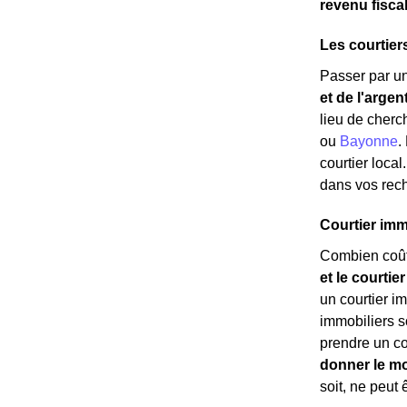
revenu fisca
Les courtier
Passer par un
et de l'argen
lieu de cherc
ou
Bayonne
.
courtier loca
dans vos rech
Courtier immo
Combien coûte
et le courtie
un courtier im
immobiliers s
prendre un cou
donner le mo
soit, ne peut 