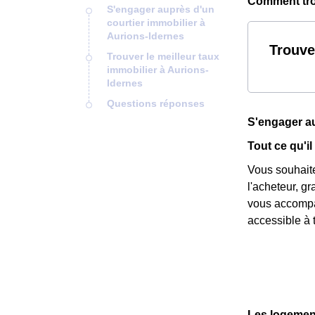
Comment trou
S'engager auprès d'un
courtier immobilier à
Aurions-Idernes
Trouve
Trouver le meilleur taux
immobilier à Aurions-
Idernes
Questions réponses
S'engager au
Tout ce qu'il
Vous souhait
l'acheteur, g
vous accompag
accessible à t
Les logement