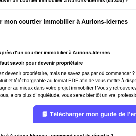
ver un courtier immobilier à Aurions-Idernes (64 350) ?
r mon courtier immobilier à Aurions-Idernes
près d'un courtier immobilier à Aurions-Idernes
 faut savoir pour devenir propriétaire
ez devenir propriétaire, mais ne savez pas par où commencer ?
ratuit et téléchargeable au format PDF afin de vous mettre à disp
ner au mieux dans votre projet immobilier ! Vous y retrouverez
ous, alors plus d'inquiétude, vous serez bientôt un vrai professi
📗 Télécharger mon guide de l'
s à Aurions-Idernes : comment sont ils répartis ?