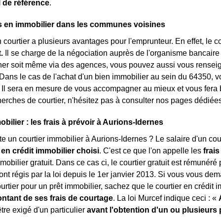
l de référence
.
s en immobilier dans les communes voisines
 courtier a plusieurs avantages pour l'emprunteur. En effet, le 
t.
Il se charge de la négociation auprès de l'organisme bancaire
her soit même via des agences, vous pouvez aussi vous renseign
 Dans le cas de l'achat d'un bien immobilier au sein du 64350, 
l. Il sera en mesure de vous accompagner au mieux et vous fera 
erches de courtier, n'hésitez pas à consulter nos pages dédiées
bilier : les frais à prévoir à Aurions-Idernes
 un courtier immobilier à Aurions-Idernes ? Le salaire d'un cou
r en crédit immobilier choisi
. C'est ce que l'on appelle les
frai
mobilier gratuit. Dans ce cas ci, le courtier gratuit est rémunéré 
ont régis par la loi depuis le 1er janvier 2013. Si vous vous dem
rtier pour un prêt immobilier, sachez que le courtier en crédit i
ntant de ses frais de courtage
. La loi Murcef indique ceci : «
être exigé d'un particulier
avant l'obtention d'un ou plusieurs 