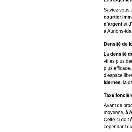
Saviez vous 
courtier imm
d'argent
et d
à Aurions-Ider
Densité de l
La
densité d
villes plus d
plus efficace
d'espace libr
Idernes
, la 
Taxe foncièr
Avant de pro
moyenne,
à 
Celle-ci doit 
cependant qu