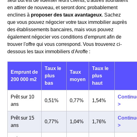
seul but est de fidéliser leurs clients, d'autres souhaitent
en attirer de nouveau, et seront donc probablement
enclines à
proposer des taux avantageux
. Sachez
que vous pouvez négocier votre taux immobilier auprès
des établissements bancaires, mais vous pouvez
également négocier vos conditions d'emprunt afin de
trouver l'offre qui vous correspond. Vous trouverez ci-
dessous les taux immobiliers d'Aroffe :
Taux le
Taux le
Emprunt de
Taux
plus
plus
200 000 m2
moyen
bas
haut
Prêt sur 10
Continu
0,51%
0,77%
1,54%
ans
>
Prêt sur 15
Continu
0,77%
1,04%
1,76%
ans
>