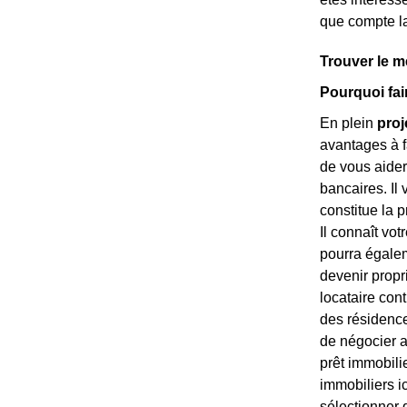
que compte la 
Trouver le m
Pourquoi fai
En plein
proj
avantages à fa
de vous aide
bancaires. Il
constitue la 
Il connaît vot
pourra égaleme
devenir propri
locataire con
des résidence
de négocier 
prêt immobili
immobiliers ic
sélectionner 