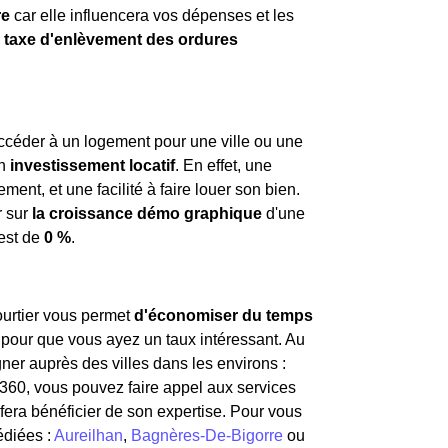
re
car elle influencera vos dépenses et les
a
taxe d'enlèvement des ordures
ccéder à un logement pour une ville ou une
un
investissement locatif
. En effet, une
t, et une facilité à faire louer son bien.
r sur
la croissance démo graphique
d'une
 est de
0 %
.
courtier vous permet
d'économiser du temps
 pour que vous ayez un taux intéressant. Au
er auprès des villes dans les environs :
5360, vous pouvez faire appel aux services
fera bénéficier de son expertise. Pour vous
édiées :
Aureilhan
,
Bagnères-De-Bigorre
ou