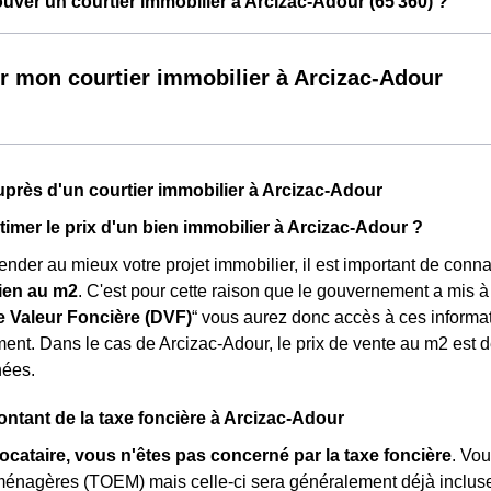
ver un courtier immobilier à Arcizac-Adour (65 360) ?
r mon courtier immobilier à Arcizac-Adour
près d'un courtier immobilier à Arcizac-Adour
mer le prix d'un bien immobilier à Arcizac-Adour ?
ender au mieux votre projet immobilier, il est important de conn
ien au m
2
. C'est pour cette raison que le gouvernement a mis 
 Valeur Foncière (DVF)
“ vous aurez donc accès à ces informat
nt. Dans le cas de Arcizac-Adour, le prix de vente au m
2
est 
nées.
ontant de la taxe foncière à Arcizac-Adour
locataire, vous n'êtes pas concerné par la taxe foncière
. Vo
ménagères (TOEM) mais celle-ci sera généralement déjà inclu