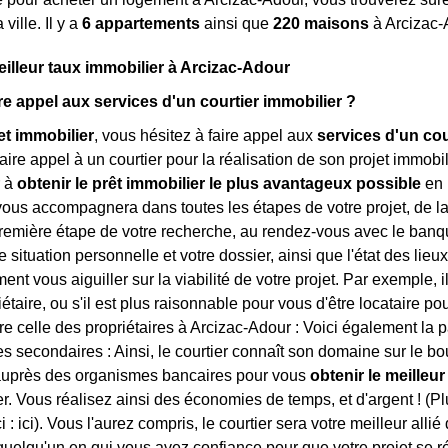
ville. Il y a
6 appartements
ainsi que
220 maisons
à Arcizac-
eilleur taux immobilier à Arcizac-Adour
re appel aux services d'un courtier immobilier ?
et immobilier
, vous hésitez à faire appel aux
services d'un cou
ire appel à un courtier pour la réalisation de son projet immobili
r à
obtenir le prêt immobilier le plus avantageux possible
en 
 vous accompagnera dans toutes les étapes de votre projet, de la
première étape de votre recherche, au rendez-vous avec le banqui
re situation personnelle et votre dossier, ainsi que l'état des lieu
nt vous aiguiller sur la viabilité de votre projet. Par exemple, i
étaire, ou s'il est plus raisonnable pour vous d'être locataire pour
tre celle des propriétaires à Arcizac-Adour : Voici également la 
s secondaires : Ainsi, le courtier connaît son domaine sur le bou
auprès des organismes bancaires pour vous
obtenir le meilleur
er. Vous réalisez ainsi des économies de temps, et d'argent ! (P
i :
ici). Vous l'aurez compris, le courtier sera votre meilleur alli
quelqu'un en qui vous avez confiance pour que votre projet se ré