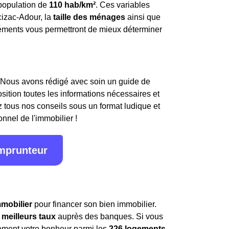
population de
110 hab/km²
. Ces variables
izac-Adour, la
taille des ménages
ainsi que
léments vous permettront de mieux déterminer
 Nous avons rédigé avec soin un guide de
osition toutes les informations nécessaires et
 tous nos conseils sous un format ludique et
onnel de l'immobilier !
emprunteur
mmobilier
pour financer son bien immobilier.
s
meilleurs taux
auprès des banques. Si vous
rement votre bonheur parmi les
226 logements