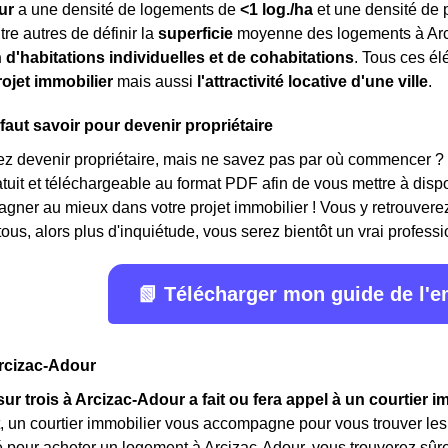
ur
a une densité de logements de
<1 log./ha
et une densité de 
tre autres de définir la
superficie
moyenne des logements à Arc
 d'habitations individuelles et de cohabitations
. Tous ces é
ojet immobilier
mais aussi
l'attractivité locative d'une ville
.
 faut savoir pour devenir propriétaire
ez devenir propriétaire, mais ne savez pas par où commencer ?
ratuit et téléchargeable au format PDF afin de vous mettre à disp
ner au mieux dans votre projet immobilier ! Vous y retrouverez
ous, alors plus d'inquiétude, vous serez bientôt un vrai professi
📗 Télécharger mon guide de l'
Arcizac-Adour
ur trois à Arcizac-Adour a fait ou fera appel à un courtier i
, un courtier immobilier vous accompagne pour vous trouver le
é pour acheter un logement à Arcizac-Adour, vous trouverez sû