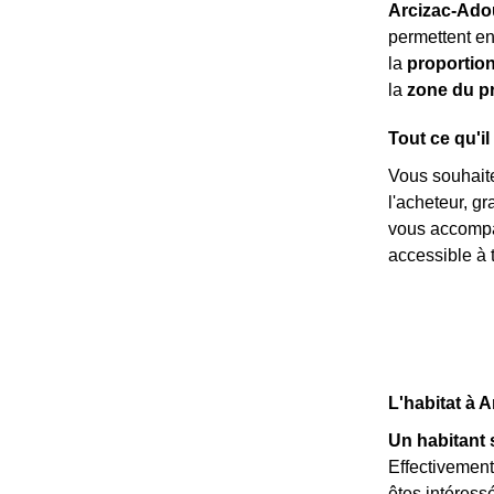
Arcizac-Ado
permettent en
la
proportion
la
zone du pr
Tout ce qu'il
Vous souhait
l'acheteur, g
vous accompag
accessible à t
L'habitat à 
Un habitant s
Effectivement
êtes intéress