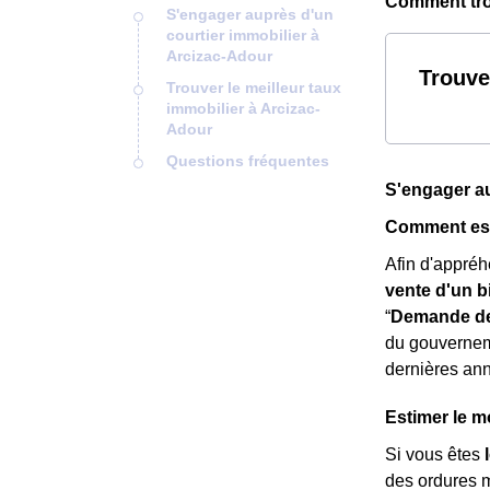
Comment trou
S'engager auprès d'un
courtier immobilier à
Arcizac-Adour
Trouve
Trouver le meilleur taux
immobilier à Arcizac-
Adour
Questions fréquentes
S'engager au
Comment esti
Afin d'appréh
vente d'un b
“
Demande de
du gouverneme
dernières an
Estimer le m
Si vous êtes
des ordures 