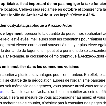
ropriétaire, il est important de ne pas négliger la taxe fonciè
tre location. Celle-ci sera réclamée en
octobre
et comprendra l
 Dans la ville de
Arcizac-Adour
, cet impôt s'élève à
42 %
.
émocity.data.graphique à Arcizac-Adour
de logement
représente la quantité de personnes souhaitant a
elle-ci est élevée, meilleures sont les conditions pour réaliser 
gement élevée correspond souvent à un loyer plus élevé égalemen
la demande de logement, il peut être pertinent de se concentre
on. Par exemple, la croissance démo graphique à Arcizac-Adour
s en immobilier dans les communes voisines
 courtier a plusieurs avantages pour l'emprunteur. En effet, le 
t.
Il se charge de la négociation auprès de l'organisme bancaire
her soit même via des agences, vous pouvez aussi vous renseign
urdes
. Dans le cas de l'achat d'un bien immobilier au sein du 6
 local. Il sera en mesure de vous accompagner au mieux et vous 
s recherches de courtier, n'hésitez pas à consulter nos pages d