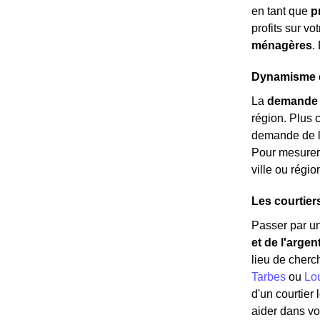
en tant que
p
profits sur vo
ménagères
.
Dynamisme d
La
demande 
région. Plus c
demande de lo
Pour mesurer 
ville ou régi
Les courtier
Passer par un
et de l'argen
lieu de cherc
Tarbes
ou
Lo
d'un courtier
aider dans vo