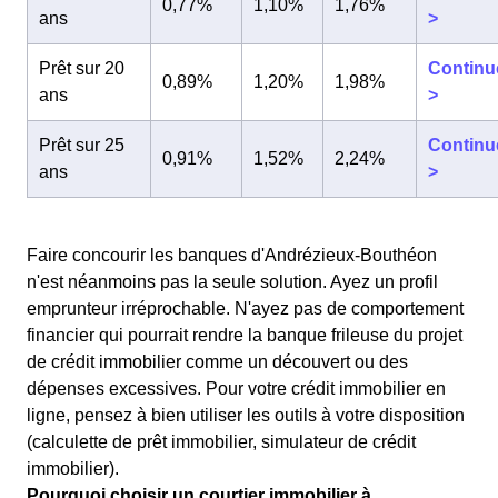
0,77%
1,10%
1,76%
ans
>
Prêt sur 20
Continu
0,89%
1,20%
1,98%
ans
>
Prêt sur 25
Continu
0,91%
1,52%
2,24%
ans
>
Faire concourir les banques d'Andrézieux-Bouthéon
n'est néanmoins pas la seule solution. Ayez un profil
emprunteur irréprochable. N'ayez pas de comportement
financier qui pourrait rendre la banque frileuse du projet
de crédit immobilier comme un découvert ou des
dépenses excessives. Pour votre crédit immobilier en
ligne, pensez à bien utiliser les outils à votre disposition
(calculette de prêt immobilier, simulateur de crédit
immobilier).
Pourquoi choisir un courtier immobilier à