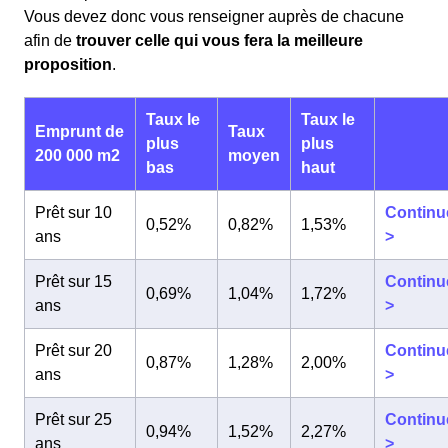
Vous devez donc vous renseigner auprès de chacune
afin de
trouver celle qui vous fera la meilleure
proposition
.
Taux le
Taux le
Emprunt de
Taux
plus
plus
200 000 m2
moyen
bas
haut
Prêt sur 10
Continu
0,52%
0,82%
1,53%
ans
>
Prêt sur 15
Continu
0,69%
1,04%
1,72%
ans
>
Prêt sur 20
Continu
0,87%
1,28%
2,00%
ans
>
Prêt sur 25
Continu
0,94%
1,52%
2,27%
ans
>