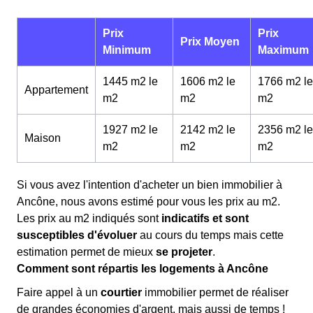
Prix
Prix
Prix Moyen
Minimum
Maximum
1445 m2 le
1606 m2 le
1766 m2 le
Appartement
m
2
m
2
m
2
1927 m2 le
2142 m2 le
2356 m2 le
Maison
m
2
m
2
m
2
Si vous avez l'intention d'acheter un bien immobilier à
Ancône, nous avons estimé pour vous les prix au m
2
.
Les prix au m
2
indiqués sont
indicatifs et sont
susceptibles d'évoluer
au cours du temps mais cette
estimation permet de mieux
se projeter
.
Comment sont répartis les logements à Ancône
Faire appel à un
courtier
immobilier permet de réaliser
de grandes économies d'argent, mais aussi de temps !